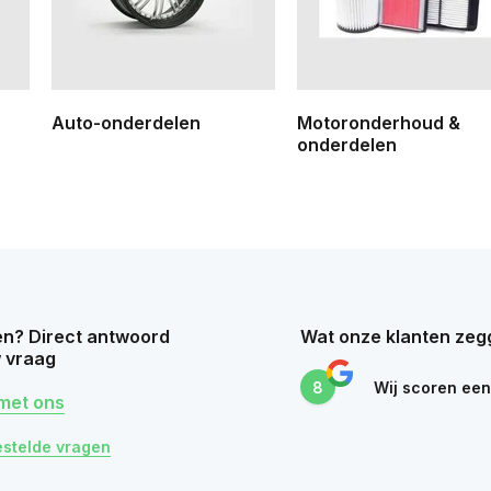
Auto-onderdelen
Motoronderhoud &
onderdelen
n? Direct antwoord
Wat onze klanten zeg
 vraag
8
Wij scoren ee
met ons
estelde vragen