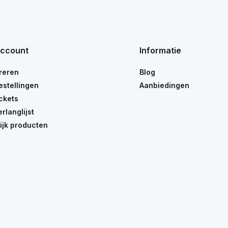
account
Informatie
reren
Blog
estellingen
Aanbiedingen
ickets
erlanglijst
ijk producten