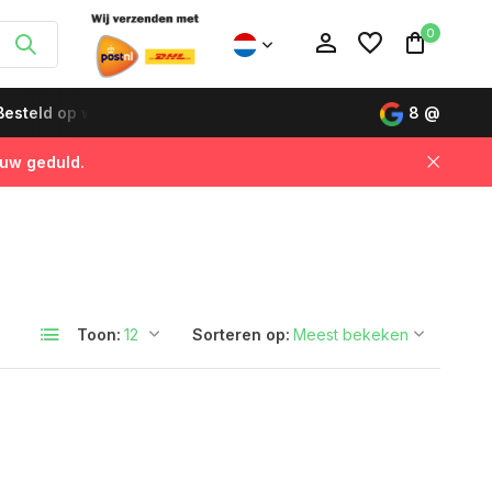
0
esteld op werkdagen vóór 12:00 uur, de volgende dag gelever
8
@
 uw geduld.
Account aanmaken
Account aanmaken
Toon:
Sorteren op: