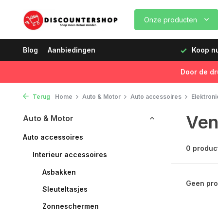
Onze producten
dagen vóór 12:00 uur, de volgende dag geleverd!
Blog
Aanbiedingen
Koop nu,
Door de dr
Terug
Home
Auto & Motor
Auto accessoires
Elektroni
Ven
Auto & Motor
Auto accessoires
0 produc
Interieur accessoires
Asbakken
Geen pro
Sleuteltasjes
Zonneschermen