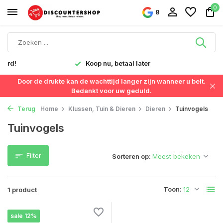
0
8
verd!
Koop nu, betaal later
Door de drukte kan de wachttijd langer zijn wanneer u belt.
Bedankt voor uw geduld.
Terug
Home
Klussen, Tuin & Dieren
Dieren
Tuinvogels
Tuinvogels
Filter
Sorteren op:
Toon:
1 product
sale 12%