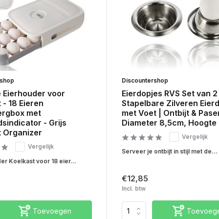
rshop
Discountershop
e Eierhouder voor
Eierdopjes RVS Set van 2 
 - 18 Eieren
Stapelbare Zilveren Eier
ergbox met
met Voet | Ontbijt & Pase
sindicator - Grijs
Diameter 8,5cm, Hoogte
t Organizer
Vergelijk
Vergelijk
Serveer je ontbijt in stijl met de...
r Koelkast voor 18 eier...
€12,85
Incl. btw
Toevoegen
Toevoeg