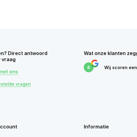
n? Direct antwoord
Wat onze klanten zeg
 vraag
8
Wij scoren ee
met ons
estelde vragen
account
Informatie