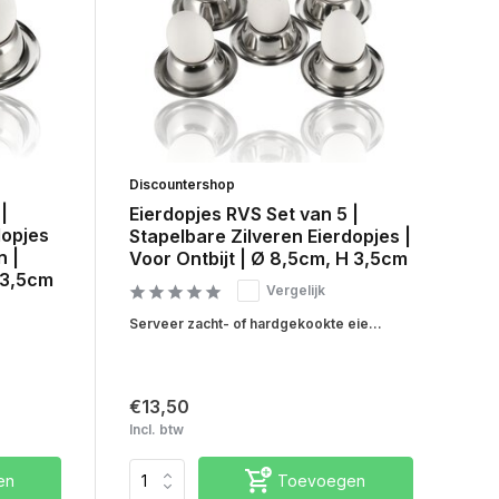
Discountershop
|
Eierdopjes RVS Set van 5 |
dopjes
Stapelbare Zilveren Eierdopjes |
n |
Voor Ontbijt | Ø 8,5cm, H 3,5cm
 3,5cm
Vergelijk
Serveer zacht- of hardgekookte eie...
€13,50
Incl. btw
en
Toevoegen