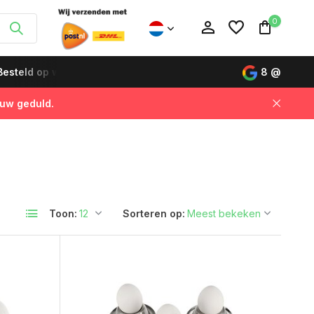
0
esteld op werkdagen vóór 12:00 uur, de volgende dag gelever
8
@
 uw geduld.
Account aanmaken
Account aanmaken
Toon:
Sorteren op: