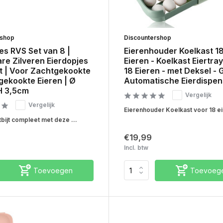
rshop
Discountershop
es RVS Set van 8 |
Eierenhouder Koelkast 1
re Zilveren Eierdopjes
Eieren - Koelkast Eiertra
t | Voor Zachtgekookte
18 Eieren - met Deksel -
gekookte Eieren | Ø
Automatische Eierdispen
H 3,5cm
Vergelijk
Vergelijk
Eierenhouder Koelkast voor 18 eie
bijt compleet met deze ...
€19,99
Incl. btw
Toevoegen
Toevoeg