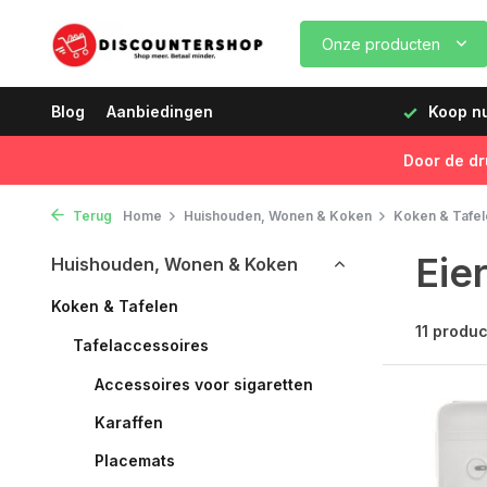
Onze producten
dagen vóór 12:00 uur, de volgende dag geleverd!
Blog
Aanbiedingen
Koop nu,
Door de dr
Terug
Home
Huishouden, Wonen & Koken
Koken & Tafel
Eie
Huishouden, Wonen & Koken
Koken & Tafelen
11 produ
Tafelaccessoires
Accessoires voor sigaretten
Karaffen
Placemats