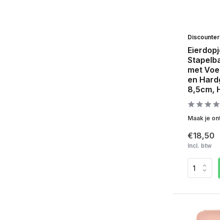
Discounte
Eierdopj
Stapelba
met Voe
en Hard
8,5cm, 
Maak je ont
€18,50
Incl. btw