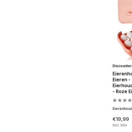
Discounte
Eierenh
Eieren -
Eierhoud
- Roze E
Eierenhoude
€19,99
Incl. btw