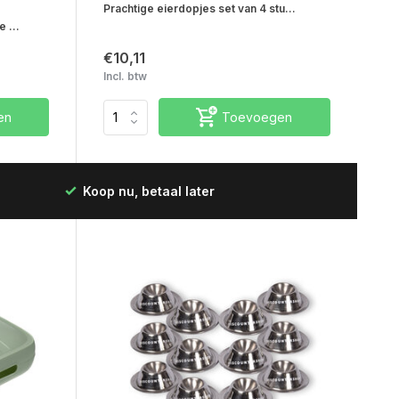
Prachtige eierdopjes set van 4 stu...
 ...
€10,11
Incl. btw
en
Toevoegen
Koop nu, betaal later