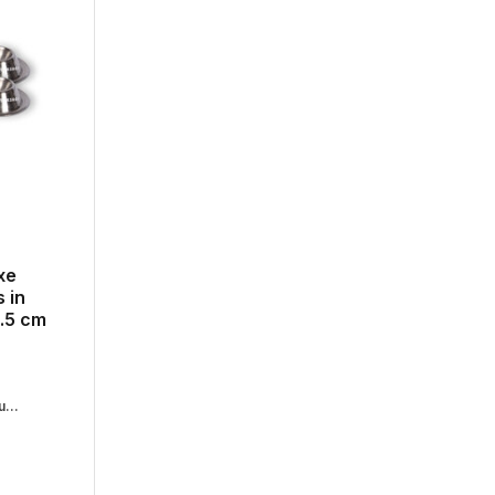
xe
 in
3.5 cm
...