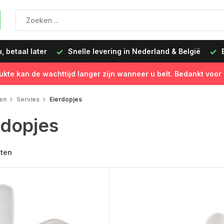
 betaal later
Snelle levering in Nederland & België
B
ukte kan de wachttijd langer zijn wanneer u belt. Bedankt voor
en
Servies
Eierdopjes
rdopjes
cten