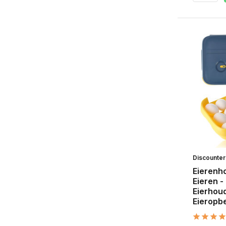
Discounte
Eierenh
Eieren -
Eierhoud
Eieropb