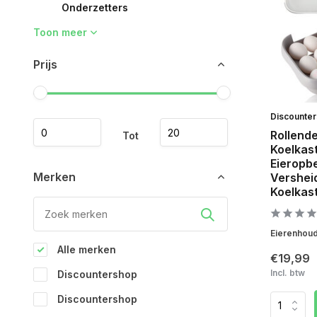
Onderzetters
Toon meer
Prijs
Discounte
Rollend
Tot
Koelkast
Eieropb
Merken
Versheid
Koelkas
Eierenhoude
Alle merken
€19,99
Incl. btw
Discountershop
Discountershop