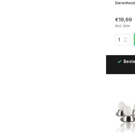
Eierenhoud
€19,99
Incl. btw
Beste
Snelle levering in Nederland & België