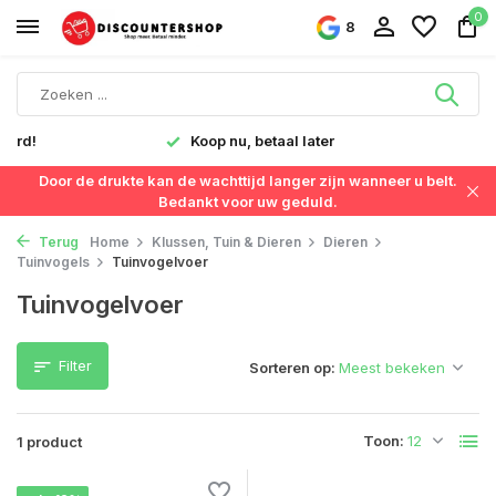
0
8
verd!
Koop nu, betaal later
Door de drukte kan de wachttijd langer zijn wanneer u belt.
Bedankt voor uw geduld.
Terug
Home
Klussen, Tuin & Dieren
Dieren
Tuinvogels
Tuinvogelvoer
Tuinvogelvoer
Filter
Sorteren op:
Toon:
1 product