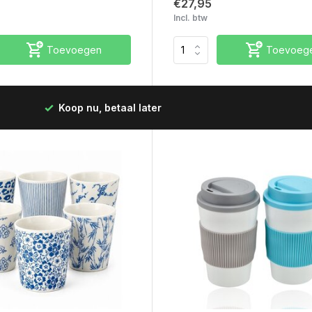
€27,95
Incl. btw
Toevoegen
Toevoeg
Best
Snelle levering in Nederland & België