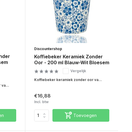
Discountershop
nder
Koffiebeker Keramiek Zonder
esem
Oor - 200 ml Blauw-Wit Bloesem
Vergelijk
Koffiebeker keramiek zonder oor va...
va...
€16,88
Incl. btw
en
Toevoegen