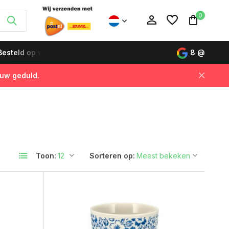
0
 12:00 uur, de volgende dag geleverd!
Koop nu, betaal la
8
@
 uw geduld.
Account aanmaken
Account aanmaken
Toon:
Sorteren op: