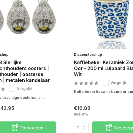
rshop
Discountershop
 Sierlijke
Koffiebeker Keramiek Zo
chthouders oosters |
Oor - 200 ml Luipaard Bl
thouder | oosterse
Wit
n | metalen kandelaar
Vergelijk
Vergelijk
Koffiebeker keramiek zonder oor 
e prachtige oosterse la...
€42,95
€16,88
Incl. btw
Toevoegen
Toevoeg