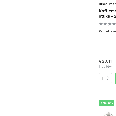
Discounte
Koffiem
stuks -
Koffiebeke
€23,11
Incl. btw
sale 4%