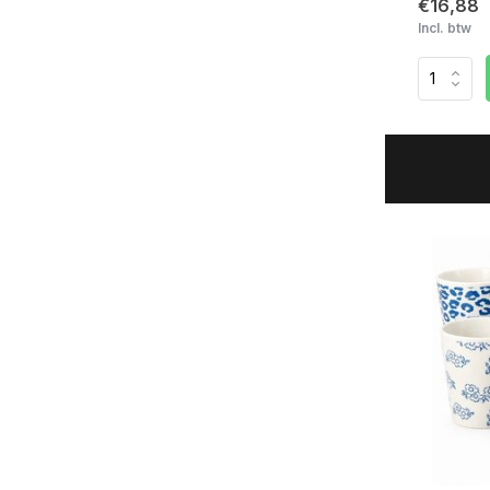
€16,88
Incl. btw
Koop nu, betaal later