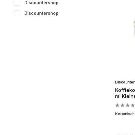
Discountershop
Discountershop
Discounte
Koffiek
ml Klei
Keramische