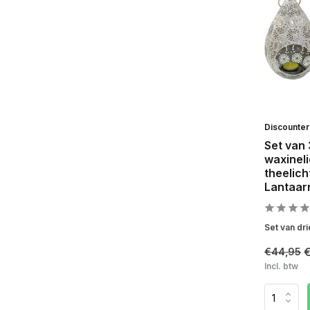
Discounte
Set van 3
waxineli
theelich
Lantaar
Set van dri
€44,95
Incl. btw