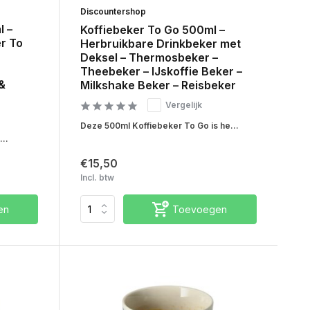
Discountershop
l –
Koffiebeker To Go 500ml –
r To
Herbruikbare Drinkbeker met
Deksel – Thermosbeker –
Theebeker – IJskoffie Beker –
&
Milkshake Beker – Reisbeker
Vergelijk
Deze 500ml Koffiebeker To Go is he...
...
€15,50
Incl. btw
en
Toevoegen