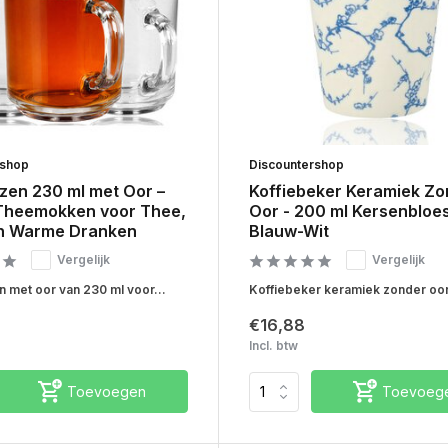
rshop
Discountershop
zen 230 ml met Oor –
Koffiebeker Keramiek Zo
Theemokken voor Thee,
Oor - 200 ml Kersenblo
en Warme Dranken
Blauw-Wit
Vergelijk
Vergelijk
 met oor van 230 ml voor...
Koffiebeker keramiek zonder oor 
€16,88
Incl. btw
Toevoegen
Toevoeg