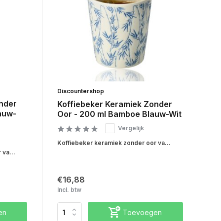
Discountershop
nder
Koffiebeker Keramiek Zonder
auw-
Oor - 200 ml Bamboe Blauw-Wit
Vergelijk
Koffiebeker keramiek zonder oor va...
va...
€16,88
Incl. btw
en
Toevoegen