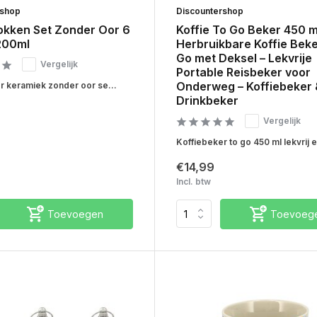
rshop
Discountershop
okken Set Zonder Oor 6
Koffie To Go Beker 450 m
 200ml
Herbruikbare Koffie Beke
Go met Deksel – Lekvrije
Vergelijk
Portable Reisbeker voor
Onderweg – Koffiebeker 
r keramiek zonder oor se...
Drinkbeker
Vergelijk
Koffiebeker to go 450 ml lekvrij e
€14,99
Incl. btw
Toevoegen
Toevoeg