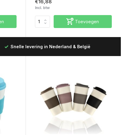
€16,88
Incl. btw
en
Toevoegen
eld op werkdagen vóór 12:00 uur, de volgende dag
geleverd!