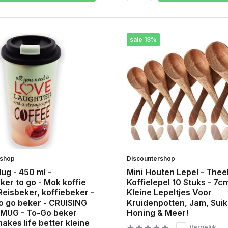
sale 13%
rshop
Discountershop
ug - 450 ml -
Mini Houten Lepel - Thee
ker to go - Mok koffie
Koffielepel 10 Stuks - 7cm
Reisbeker, koffiebeker -
Kleine Lepeltjes Voor
o go beker - CRUISING
Kruidenpotten, Jam, Suik
MUG - To-Go beker
Honing & Meer!
akes life better kleine
Vergelijk