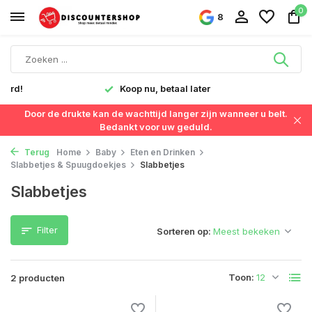
0
8
verd!
Koop nu, betaal later
Door de drukte kan de wachttijd langer zijn wanneer u belt.
Bedankt voor uw geduld.
Terug
Home
Baby
Eten en Drinken
Slabbetjes & Spuugdoekjes
Slabbetjes
Slabbetjes
Filter
Sorteren op:
Toon:
2 producten