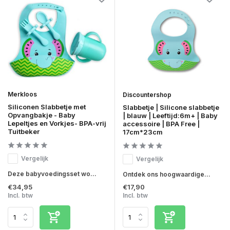
Merkloos
Discountershop
Siliconen Slabbetje met
Slabbetje | Silicone slabbetje
Opvangbakje - Baby
| blauw | Leeftijd:6m+ | Baby
Lepeltjes en Vorkjes- BPA-vrij
accessoire | BPA Free |
Tuitbeker
17cm*23cm
Vergelijk
Vergelijk
Deze babyvoedingsset wo...
Ontdek ons hoogwaardige...
€34,95
€17,90
Incl. btw
Incl. btw