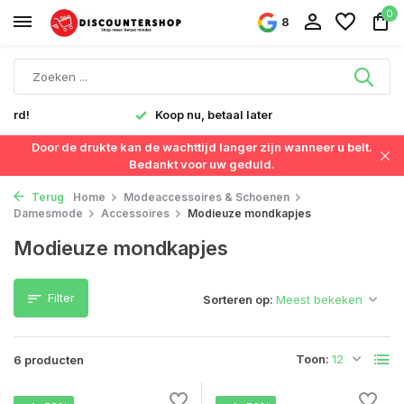
0
8
verd!
Koop nu, betaal later
Door de drukte kan de wachttijd langer zijn wanneer u belt.
Bedankt voor uw geduld.
Terug
Home
Modeaccessoires & Schoenen
Damesmode
Accessoires
Modieuze mondkapjes
Modieuze mondkapjes
Filter
Sorteren op:
Toon:
6 producten