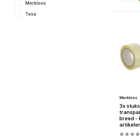
Merkloos
Tesa
Merkloos
3x stuks
transpa
breed -
artikele