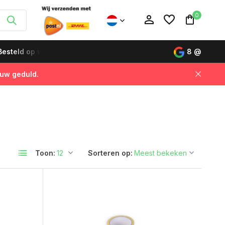
0
12:00 uur, de volgende dag geleverd!
Koop nu, betaal lat
8
@
 uw geduld.
Account aanmaken
Account aanmaken
Toon:
Sorteren op: