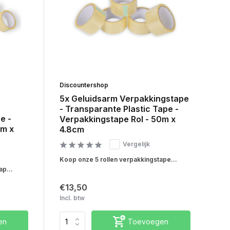
Discountershop
5x Geluidsarm Verpakkingstape
- Transparante Plastic Tape -
e -
Verpakkingstape Rol - 50m x
0m x
4.8cm
Vergelijk
Koop onze 5 rollen verpakkingstape...
ap...
€13,50
Incl. btw
en
Toevoegen