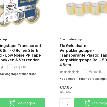
rshop
Discountershop
ingstape Transparant
11x Geluidsarm
66m - 6 Rollen Sterk
Verpakkingstape -
d - Low Noise PP Tape
Transparante Plastic Tap
rpakken & Verzenden
Verpakkingstape Rol - 5
4.8cm
Vergelijk
Vergelijk
pakkingstape transparant...
Koop onze 11 rollen verpakkingst
€17,85
Incl. btw
Toevoegen
Toevoeg