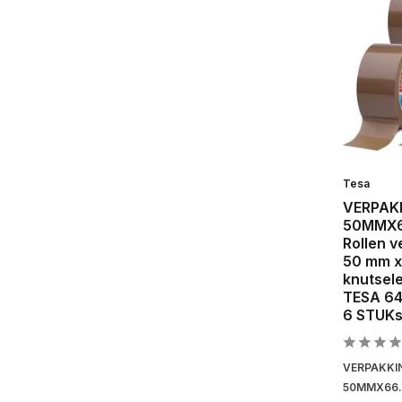
Tesa
VERPAK
50MMX66
Rollen v
50 mm x
knutsel
TESA 6
6 STUK
VERPAKKI
50MMX66.