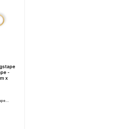
ngstape
ape -
0m x
pe...