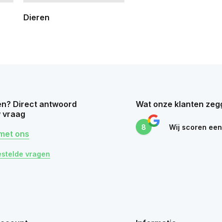
Dieren
n? Direct antwoord
Wat onze klanten zeg
 vraag
8
Wij scoren ee
met ons
estelde vragen