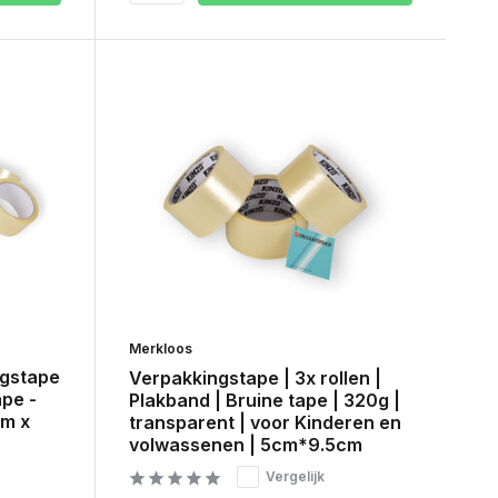
Merkloos
ngstape
Verpakkingstape | 3x rollen |
ape -
Plakband | Bruine tape | 320g |
0m x
transparent | voor Kinderen en
volwassenen | 5cm*9.5cm
Vergelijk