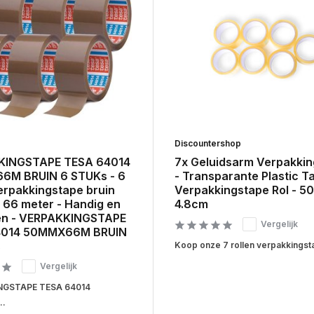
Discountershop
KINGSTAPE TESA 64014
7x Geluidsarm Verpakki
M BRUIN 6 STUKs - 6
- Transparante Plastic T
erpakkingstape bruin
Verpakkingstape Rol - 5
 66 meter - Handig en
4.8cm
en - VERPAKKINGSTAPE
Vergelijk
4014 50MMX66M BRUIN
s
Koop onze 7 rollen verpakkingsta
Vergelijk
NGSTAPE TESA 64014
..