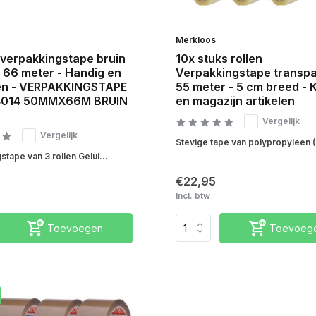
Merkloos
 verpakkingstape bruin
10x stuks rollen
 66 meter - Handig en
Verpakkingstape transp
en - VERPAKKINGSTAPE
55 meter - 5 cm breed - 
4014 50MMX66M BRUIN
en magazijn artikelen
Vergelijk
Vergelijk
Stevige tape van polypropyleen (
tape van 3 rollen Gelui...
€22,95
Incl. btw
Toevoegen
Toevoeg