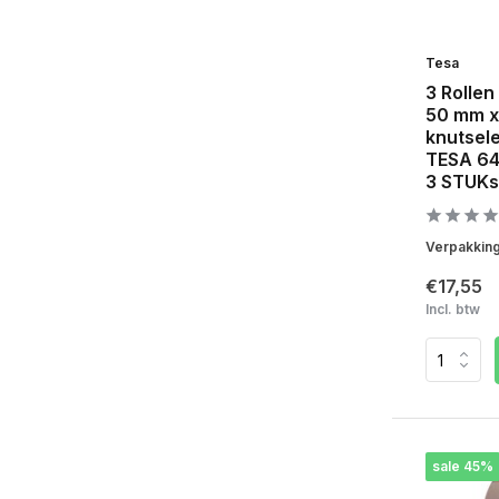
Tesa
3 Rollen
50 mm x
knutsel
TESA 6
3 STUKs
Verpakkings
€17,55
Incl. btw
sale 45%