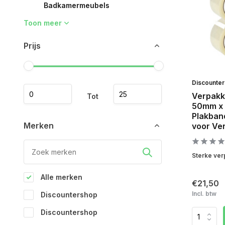
Badkamermeubels
Toon meer
Prijs
Discounte
Verpakk
Tot
50mm x 
Plakban
Merken
voor Ve
Sterke ver
Alle merken
€21,50
Incl. btw
Discountershop
Discountershop