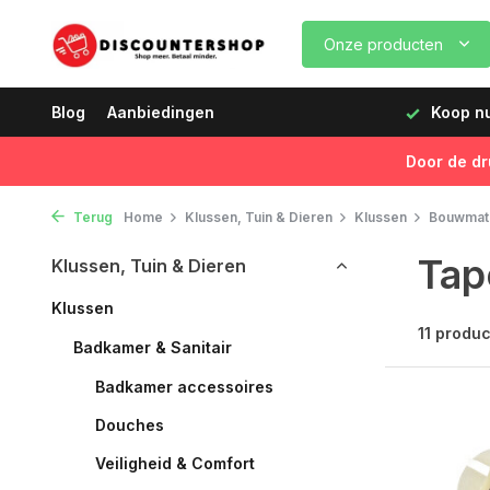
Onze producten
volgende dag geleverd!
Blog
Aanbiedingen
Koop nu, betaal later
Snelle 
Door de dr
Terug
Home
Klussen, Tuin & Dieren
Klussen
Bouwmate
Tap
Klussen, Tuin & Dieren
Klussen
11 produ
Badkamer & Sanitair
Badkamer accessoires
Douches
Veiligheid & Comfort