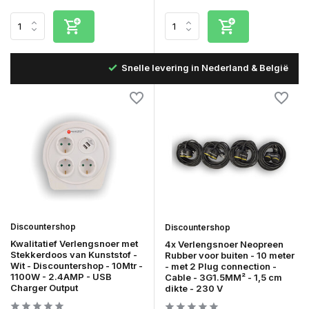
B
Snelle levering in Nederland & België
Discountershop
Discountershop
Kwalitatief Verlengsnoer met
4x Verlengsnoer Neopreen
Stekkerdoos van Kunststof -
Rubber voor buiten - 10 meter
Wit - Discountershop - 10Mtr -
- met 2 Plug connection -
1100W - 2.4AMP - USB
Cable - 3G1.5MM² - 1,5 cm
Charger Output
dikte - 230 V