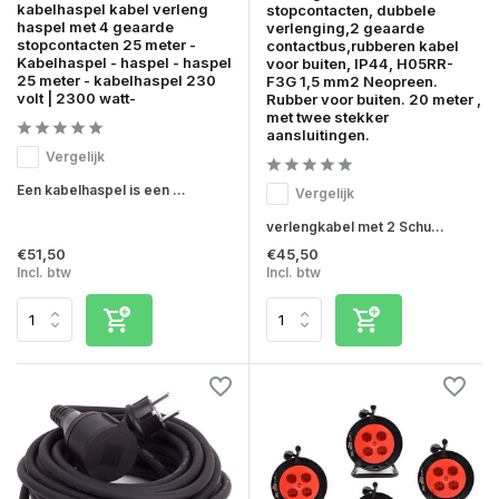
kabelhaspel kabel verleng
stopcontacten, dubbele
haspel met 4 geaarde
verlenging,2 geaarde
stopcontacten 25 meter -
contactbus,rubberen kabel
Kabelhaspel - haspel - haspel
voor buiten, IP44, H05RR-
25 meter - kabelhaspel 230
F3G 1,5 mm2 Neopreen.
volt | 2300 watt-
Rubber voor buiten. 20 meter ,
met twee stekker
aansluitingen.
Vergelijk
Een kabelhaspel is een ...
Vergelijk
verlengkabel met 2 Schu...
€51,50
€45,50
Incl. btw
Incl. btw