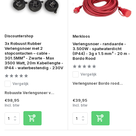
Discountershop
Merkloos
3x Robuust Rubber
Verlengsnoer - randaarde -
Verlengsnoer met 2
3.500W - spatwaterdicht
stopcontacten – cable -
(IP44) - 3g x 1.5 mm² - 20 m -
3G1.5MM² - Zwarte - Max
Bordo Rood
3500 Watt, 20m Kabellengte -
IP44 - waterbestendig - 230V
Vergelijk
Verlengsnoer Bordo rood...
Vergelijk
Robuuste Verlengsnoer v...
€98,95
€39,95
Incl. btw
Incl. btw