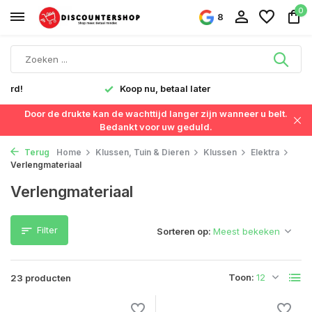
0
8
Snelle levering in Nederland & België
Door de drukte kan de wachttijd langer zijn wanneer u belt.
Bedankt voor uw geduld.
Terug
Home
Klussen, Tuin & Dieren
Klussen
Elektra
Verlengmateriaal
Verlengmateriaal
Filter
Sorteren op:
Toon:
23 producten