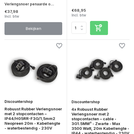
Verlengsnoer penaarde o...
€68,95
€37,98
Incl. btw
Incl. btw
Bekijken
Discountershop
Discountershop
Robuust Rubber Verlengsnoer
4x Robuust Rubber
met 2 stopcontacten –
Verlengsnoer met 2
IP44/H05RR-F3G/1,5mm2
stopcontacten – cable -
Neopreen 20m - Kabellengte
3G1.5MM² - Zwarte - Max
- waterbestendig - 230V
3500 Watt, 20m Kabellengte -
IP44 - waterbestendig - 230V