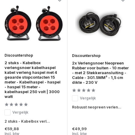
Discountershop
Discountershop
2 stuks - Kabelbox
2x Verlengsnoer Neopreen
verlengsnoer kabelhaspel
Rubber voor buiten - 10 meter
kabel verleng haspel met 4
- met 2 Stekkeraansluiting -
geaarde stopcontacten 15
Cable - 3G1.5MM² - 1,5 cm
meter - Kabelhaspel - haspel
dikte - 230 V
- haspel 15 meter -
kabelhaspel 250 volt | 3000
watt
Vergelijk
Robuust neopreen verlen...
Vergelijk
2 stuks - Kabelbox verl...
€59,88
€49,99
Incl. btw
Incl. btw