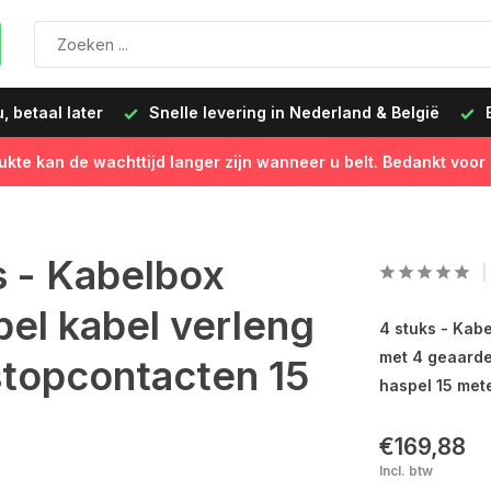
 betaal later
Snelle levering in Nederland & België
B
ukte kan de wachttijd langer zijn wanneer u belt. Bedankt voor
s - Kabelbox
el kabel verleng
4 stuks - Kab
met 4 geaarde
stopcontacten 15
haspel 15 mete
€169,88
Incl. btw