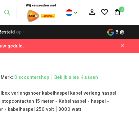
0
esteld op werkdagen vóór 12:00 uur, de volgende dag gelever
8
@
 uw geduld.
Account aanmaken
Account aanmaken
Merk:
Discountershop
Bekijk alles Klussen
elbox verlengsnoer kabelhaspel kabel verleng haspel
 stopcontacten 15 meter - Kabelhaspel - haspel -
r - kabelhaspel 250 volt | 3000 watt