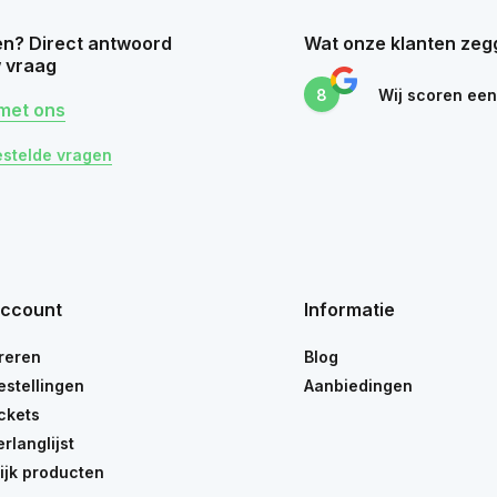
n? Direct antwoord
Wat onze klanten zeg
 vraag
8
Wij scoren ee
met ons
estelde vragen
account
Informatie
reren
Blog
estellingen
Aanbiedingen
ickets
erlanglijst
ijk producten