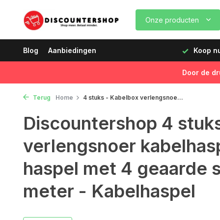
Onze producten
dagen vóór 12:00 uur, de volgende dag geleverd!
Blog
Aanbiedingen
Koop nu,
Door de dr
Terug
Home
4 stuks - Kabelbox verlengsnoe...
Discountershop 4 stuk
verlengsnoer kabelhasp
haspel met 4 geaarde 
meter - Kabelhaspel