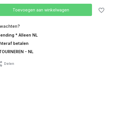
Toevoegen aan winkelwagen
rwachten?
zending * Alleen NL
chteraf betalen
TOURNEREN - NL
Delen