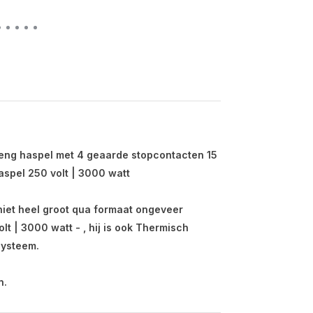
leng haspel met 4 geaarde stopcontacten 15
aspel 250 volt | 3000 watt
 niet heel groot qua formaat ongeveer
olt | 3000 watt - , hij is ook Thermisch
systeem.
n.