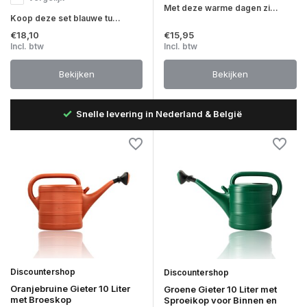
Met deze warme dagen zi...
Koop deze set blauwe tu...
€18,10
€15,95
Incl. btw
Incl. btw
Bekijken
Bekijken
B
Snelle levering in Nederland & België
Discountershop
Discountershop
Oranjebruine Gieter 10 Liter
Groene Gieter 10 Liter met
met Broeskop
Sproeikop voor Binnen en