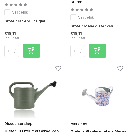
Buiten
Vergelijk
Vergelijk
Grote oranjebruine giet...
Grote groene gieter van...
€18,11
€18,11
Incl. btw
Incl. btw
Discountershop
Merkloos
Gieter 10 Liter met Sproeikop
Gieter - Plantengieter - Metaal