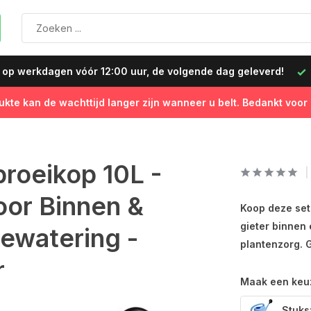
Koop nu, betaal later
Snelle levering in Nederland & Belg
ukte kan de wachttijd langer zijn wanneer u belt. Bedankt voor
roeikop 10L -
oor Binnen &
Koop deze set
gieter binnen 
Bewatering -
plantenzorg. G
r
Maak een keu
Stuks: