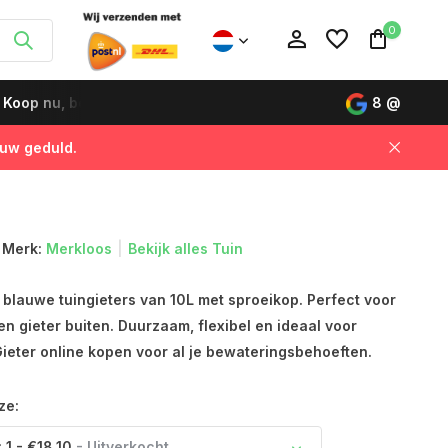
0
ië
Besteld op werkdagen vóór 12:00 uur, de volgende dag
8
@
 uw geduld.
Account aanmaken
Account aanmaken
Merk:
Merkloos
Bekijk alles Tuin
 blauwe tuingieters van 10L met sproeikop. Perfect voor
en gieter buiten. Duurzaam, flexibel en ideaal voor
ieter online kopen voor al je bewateringsbehoeften.
ze:
 1 - €18,10
- Uitverkocht