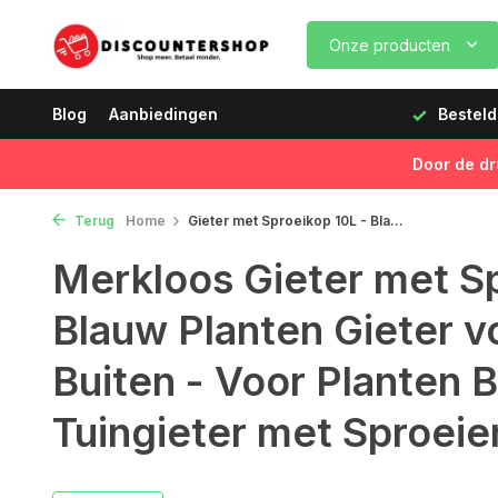
Onze producten
 op werkdagen vóór 12:00 uur, de volgende dag geleverd!
Blog
Aanbiedingen
Door de dr
Terug
Home
Gieter met Sproeikop 10L - Bla...
Merkloos Gieter met Sp
Blauw Planten Gieter v
Buiten - Voor Planten 
Tuingieter met Sproeie