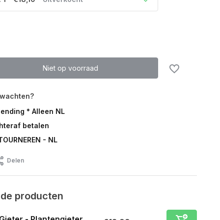
Uitverkocht
Uitverkocht
Niet op voorraad
rwachten?
zending * Alleen NL
chteraf betalen
TOURNEREN - NL
Delen
rde producten
Gieter - Plantengieter...