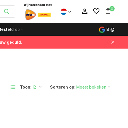
0
esteld op werkdagen vóór 12:00 uur, de volgende dag gelever
8
@
 uw geduld.
Account aanmaken
Account aanmaken
Toon:
Sorteren op: