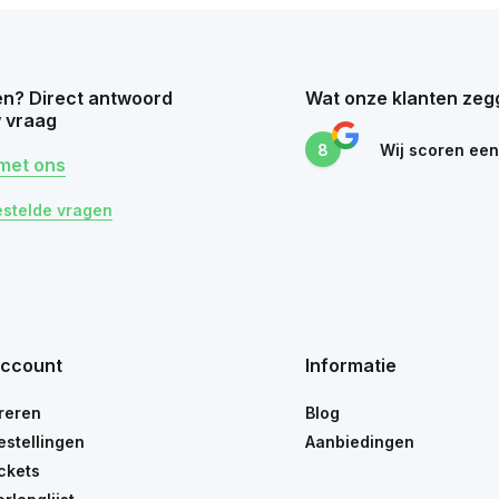
n? Direct antwoord
Wat onze klanten zeg
 vraag
8
Wij scoren ee
met ons
estelde vragen
account
Informatie
reren
Blog
estellingen
Aanbiedingen
ickets