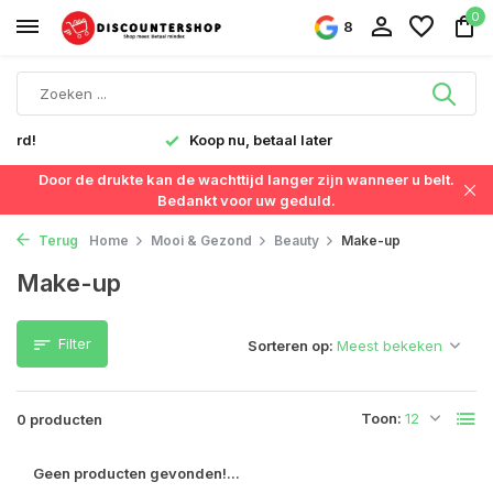
0
8
verd!
Koop nu, betaal later
Door de drukte kan de wachttijd langer zijn wanneer u belt.
Bedankt voor uw geduld.
Terug
Home
Mooi & Gezond
Beauty
Make-up
Make-up
Filter
Sorteren op:
Toon:
0 producten
Geen producten gevonden!...