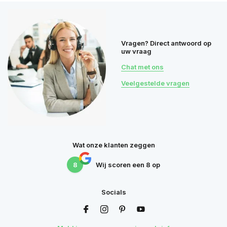
Vragen? Direct antwoord op
uw vraag
Chat met ons
Veelgestelde vragen
Wat onze klanten zeggen
8
Wij scoren een
8
op
Socials