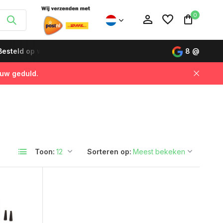
0
esteld op werkdagen vóór 12:00 uur, de volgende dag gelever
8
@
 uw geduld.
Account aanmaken
Account aanmaken
Toon:
Sorteren op: