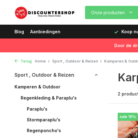
Onze producten
dagen vóór 12:00 uur, de volgende dag geleverd!
Blog
Aanbiedingen
Koop nu,
Door de dr
Terug
Home
Sport , Outdoor & Reizen
Kamperen & Outd
Kar
Sport , Outdoor & Reizen
Kamperen & Outdoor
2 produc
Regenkleding & Paraplu's
Paraplu's
sale 19%
Stormparaplu's
Regenponcho's