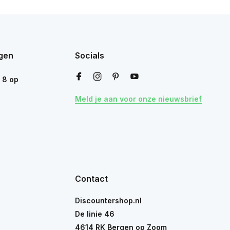
gen
Socials
n
8
op
Meld je aan voor onze nieuwsbrief
Contact
Discountershop.nl
De linie 46
4614 RK Bergen op Zoom