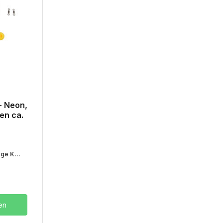
- Neon,
en ca.
ge K...
en