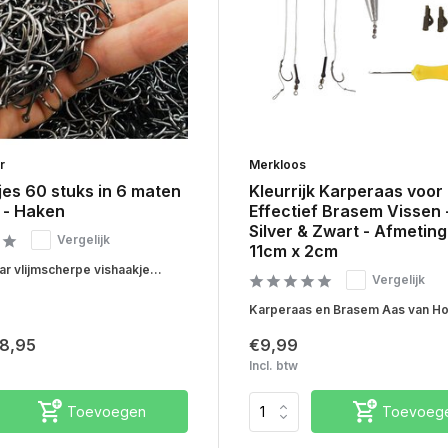
r
Merkloos
es 60 stuks in 6 maten
Kleurrijk Karperaas voor
 - Haken
Effectief Brasem Vissen 
Silver & Zwart - Afmeting
Vergelijk
11cm x 2cm
r vlijmscherpe vishaakje...
Vergelijk
Karperaas en Brasem Aas van Ho
8,95
€9,99
Incl. btw
Toevoegen
Toevoeg