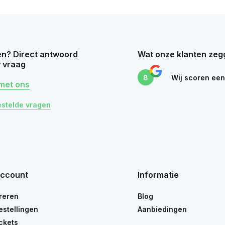
n? Direct antwoord
Wat onze klanten zeg
 vraag
8
Wij scoren ee
met ons
estelde vragen
account
Informatie
reren
Blog
estellingen
Aanbiedingen
ickets