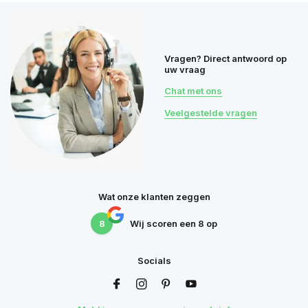
Vragen? Direct antwoord op
uw vraag
Chat met ons
Veelgestelde vragen
Wat onze klanten zeggen
8
Wij scoren een
8
op
Socials