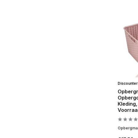
Discounte
Opbergm
Opbergd
Kleding
Voorraa
Opbergmand