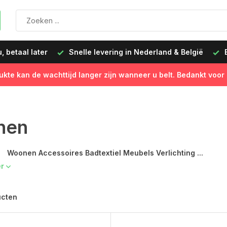
levering in Nederland & België
Besteld op werkdagen vóór 
ukte kan de wachttijd langer zijn wanneer u belt. Bedankt voor
nen
Accessoires Badtextiel Meubels Verlichting ...
er
ucten