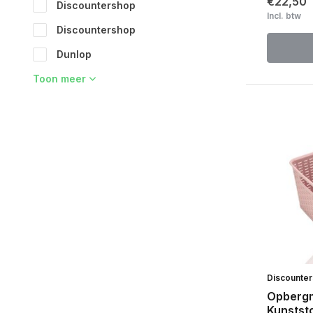
€22,50
Discountershop
Incl. btw
Discountershop
Dunlop
Toon meer
Discounte
Opbergm
Kunstst