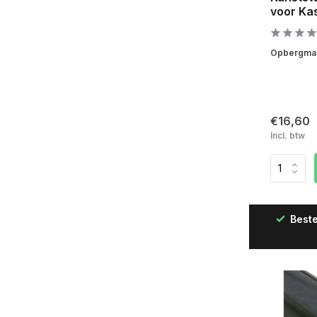
voor Ka
Opbergmand
€16,60
Incl. btw
Besteld op werkdagen vóór 12:00 uur, de volgen
geleverd!