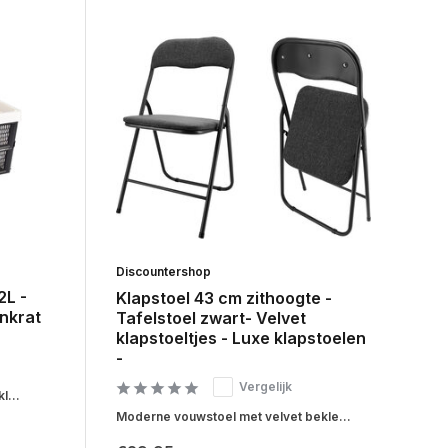
Discountershop
L -
Klapstoel 43 cm zithoogte -
nkrat
Tafelstoel zwart- Velvet
klapstoeltjes - Luxe klapstoelen
-
Vergelijk
l...
Moderne vouwstoel met velvet bekle...