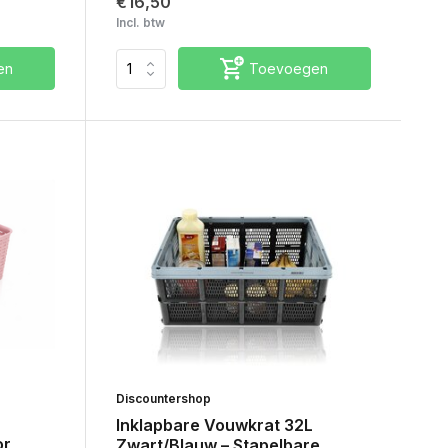
€16,50
Incl. btw
en
Toevoegen
Discountershop
Inklapbare Vouwkrat 32L
or
Zwart/Blauw – Stapelbare