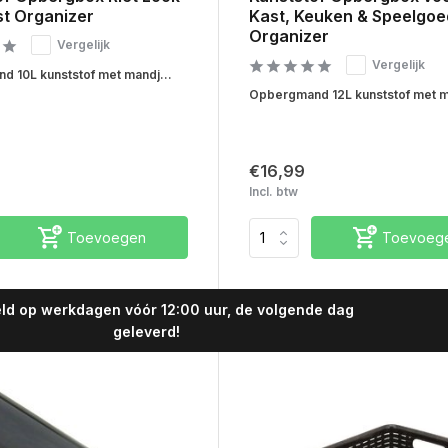
st Organizer
Kast, Keuken & Speelgoe
Organizer
Vergelijk
Vergelijk
 10L kunststof met mandj...
Opbergmand 12L kunststof met m
€16,99
Incl. btw
Toevoegen
Toevoeg
de dag
Koop nu, betaal later