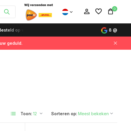
0
12:00 uur, de volgende dag geleverd!
Koop nu, betaal lat
8
@
 uw geduld.
Account aanmaken
Account aanmaken
Toon:
Sorteren op: