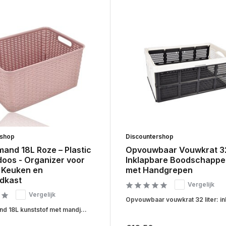
rshop
Discountershop
and 18L Roze – Plastic
Opvouwbaar Vouwkrat 32
oos - Organizer voor
Inklapbare Boodschappe
, Keuken en
met Handgrepen
dkast
Vergelijk
Vergelijk
Opvouwbaar vouwkrat 32 liter: ink
 18L kunststof met mandj...