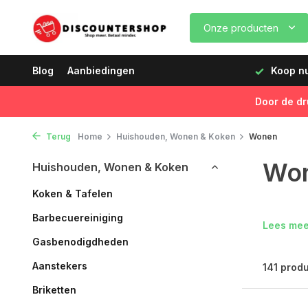
Onze producten
volgende dag geleverd!
Blog
Aanbiedingen
Koop nu, betaal later
Snelle 
Door de dr
Terug
Home
Huishouden, Wonen & Koken
Wonen
Wo
Huishouden, Wonen & Koken
Koken & Tafelen
Woonen 
Barbecuereiniging
Lees me
Gasbenodigdheden
Aanstekers
141 prod
Briketten