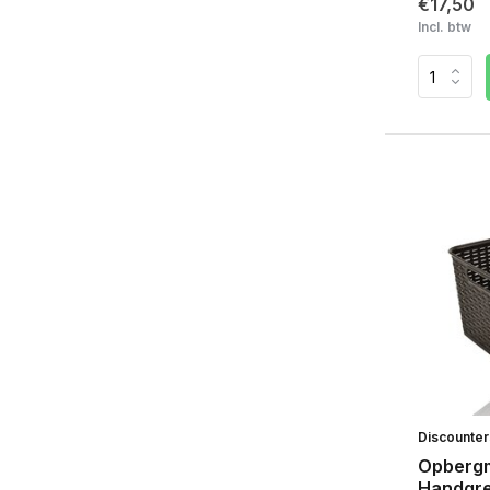
€17,50
Incl. btw
Discounte
Opbergm
Handgre