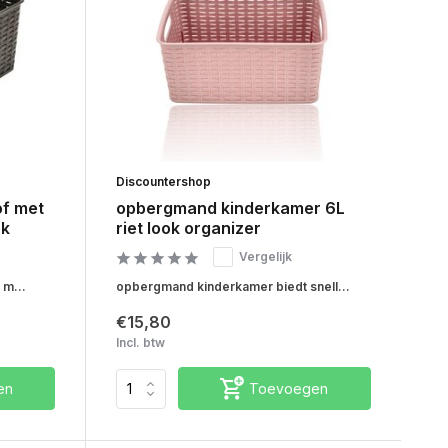
Discountershop
f met
opbergmand kinderkamer 6L
ok
riet look organizer
Vergelijk
 m...
opbergmand kinderkamer biedt snell...
€15,80
Incl. btw
en
Toevoegen