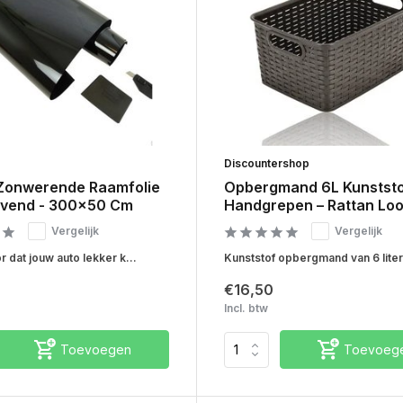
Discountershop
Zonwerende Raamfolie
Opbergmand 6L Kunststo
levend - 300x50 Cm
Handgrepen – Rattan Lo
Vergelijk
Vergelijk
 dat jouw auto lekker k...
Kunststof opbergmand van 6 liter
€16,50
Incl. btw
Toevoegen
Toevoeg