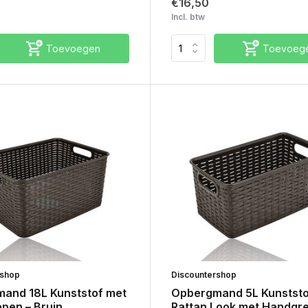
€16,50
Incl. btw
Toevoegen
Toevoeg
rshop
Discountershop
and 18L Kunststof met
Opbergmand 5L Kunststo
pen – Bruin
Rattan Look met Handgr