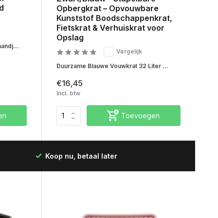
d
Opbergkrat – Opvouwbare
Kunststof Boodschappenkrat,
Fietskrat & Verhuiskrat voor
Opslag
andj...
Vergelijk
Duurzame Blauwe Vouwkrat 32 Liter ...
€16,45
Incl. btw
en
Toevoegen
Snelle levering in Nederland & België