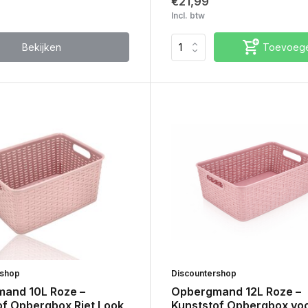
€21,99
Incl. btw
Bekijken
Toevoeg
rshop
Discountershop
and 10L Roze –
Opbergmand 12L Roze –
of Opbergbox Riet Look
Kunststof Opbergbox vo