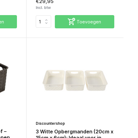
€29,95
Incl. btw
en
Toevoegen
Discountershop
f –
3 Witte Opbergmanden (20cm x
epen
15cm x 6cm): Ideaal voor in