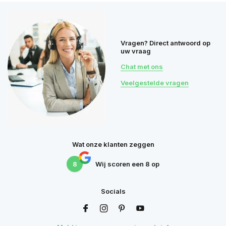
Vragen? Direct antwoord op
uw vraag
Chat met ons
Veelgestelde vragen
Wat onze klanten zeggen
8
Wij scoren een
8
op
Socials