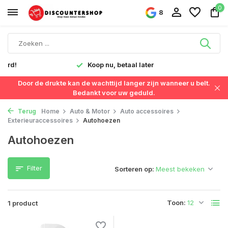
0
8
verd!
Koop nu, betaal later
Door de drukte kan de wachttijd langer zijn wanneer u belt.
Bedankt voor uw geduld.
Terug
Home
Auto & Motor
Auto accessoires
Exterieuraccessoires
Autohoezen
Autohoezen
Filter
Sorteren op:
Toon:
1 product