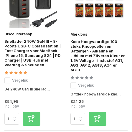
Discountershop
Merkloos
Snellader 240W GaN III – 8-
Koop Hoogwaardige 100
Poorts USB-C Oplaadstation |
stuks Knoopcellen en
Fast Charger voor MacBook,
Batterijen - Alkaline en
iPhone 15, Samsung S24 | PD
Lithium met Zilveren Kleur en
Charger | USB Hub met
1.5V Voltage - inclusief AG1,
Voeding & Snelladen
AG3, AG12, AG13, AG4 en
AG10
Vergelijk
Vergelijk
De 240W GaN III Snellad...
Ontdek hoogwaardige kno...
€54,95
€21,25
Incl. btw
Incl. btw