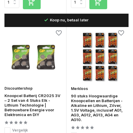
B
Snelle levering in Nederland & België
Discountershop
Merkloos
Knoopcel Batterij CR2025 3V
90 stuks Hoogwaardige
– 2 Set van 4 Stuks Elk -
Knoopcellen en Batterijen -
Lithium Technologie |
Alkaline en Lithium, Zilver,
Betrouwbare Energie voor
1.5V Voltage, inclusief AG1,
Elektronica en DIY
AG3, AG12, AG13, AG4 en
AG10.
Vergelijk