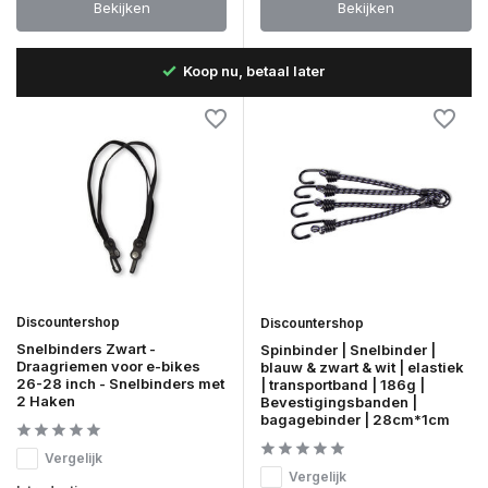
Bekijken
Bekijken
B
Snelle levering in Nederland & België
Discountershop
Discountershop
Snelbinders Zwart -
Spinbinder | Snelbinder |
Draagriemen voor e-bikes
blauw & zwart & wit | elastiek
26-28 inch - Snelbinders met
| transportband | 186g |
2 Haken
Bevestigingsbanden |
bagagebinder | 28cm*1cm
Vergelijk
Vergelijk