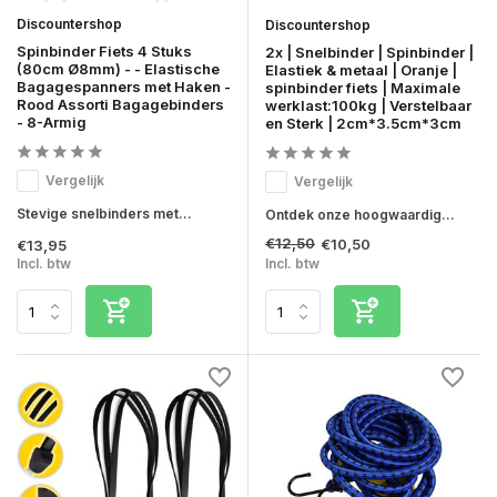
Discountershop
Discountershop
Spinbinder Fiets 4 Stuks
2x | Snelbinder | Spinbinder |
(80cm Ø8mm) - - Elastische
Elastiek & metaal | Oranje |
Bagagespanners met Haken -
spinbinder fiets | Maximale
Rood Assorti Bagagebinders
werklast:100kg | Verstelbaar
- 8-Armig
en Sterk | 2cm*3.5cm*3cm
Vergelijk
Vergelijk
Stevige snelbinders met...
Ontdek onze hoogwaardig...
€12,50
€10,50
€13,95
Incl. btw
Incl. btw