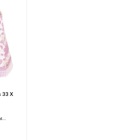
s 33 X
d...