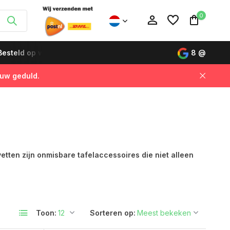
0
esteld op werkdagen vóór 12:00 uur, de volgende dag gelever
8
@
 uw geduld.
Account aanmaken
Account aanmaken
vetten zijn onmisbare tafelaccessoires die niet alleen
Toon:
Sorteren op: