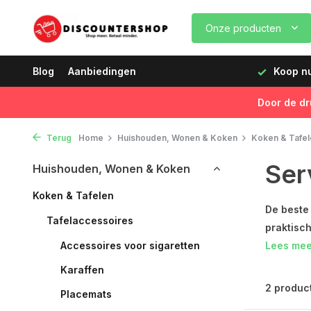
Onze producten
dagen vóór 12:00 uur, de volgende dag geleverd!
Blog
Aanbiedingen
Koop nu,
Door de dr
Terug
Home
Huishouden, Wonen & Koken
Koken & Tafel
Ser
Huishouden, Wonen & Koken
Koken & Tafelen
De beste 
Tafelaccessoires
praktisch
Accessoires voor sigaretten
Lees me
Karaffen
2 produc
Placemats