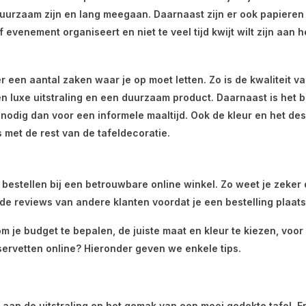
k duurzaam zijn en lang meegaan. Daarnaast zijn er ook papieren
f evenement organiseert en niet te veel tijd kwijt wilt zijn aan
er een aantal zaken waar je op moet letten. Zo is de kwaliteit v
 luxe uitstraling en een duurzaam product. Daarnaast is het be
 nodig dan voor een informele maaltijd. Ook de kleur en het desi
 met de rest van de tafeldecoratie.
te bestellen bij een betrouwbare online winkel. Zo weet je zeker
 de reviews van andere klanten voordat je een bestelling plaats
 om je budget te bepalen, de juiste maat en kleur te kiezen, voo
servetten online? Hieronder geven we enkele tips.
aan de uitstraling en het gemak van een mooi gedekte tafel. Er