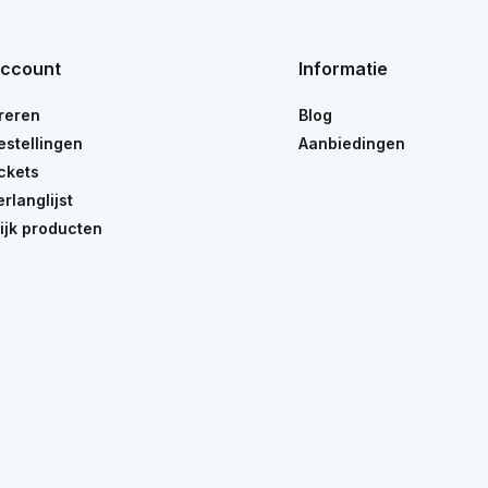
account
Informatie
reren
Blog
estellingen
Aanbiedingen
ickets
erlanglijst
ijk producten