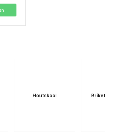
en
Houtskool
Brikettenstarters