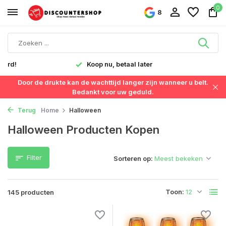
0
8
Snelle levering in Nederland & België
Door de drukte kan de wachttijd langer zijn wanneer u belt.
Bedankt voor uw geduld.
Terug
Home
Halloween
Halloween Producten Kopen
Filter
Sorteren op:
Toon:
145 producten