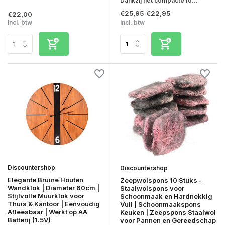
Dankzij het compacte fo...
€25,95
€22,95
€22,00
Incl. btw
Incl. btw
Discountershop
Discountershop
Elegante Bruine Houten
Zeepwolspons 10 Stuks -
Wandklok | Diameter 60cm |
Staalwolspons voor
Stijlvolle Muurklok voor
Schoonmaak en Hardnekkig
Thuis & Kantoor | Eenvoudig
Vuil | Schoonmaakspons
Afleesbaar | Werkt op AA
Keuken | Zeepspons Staalwol
Batterij (1.5V)
voor Pannen en Gereedschap