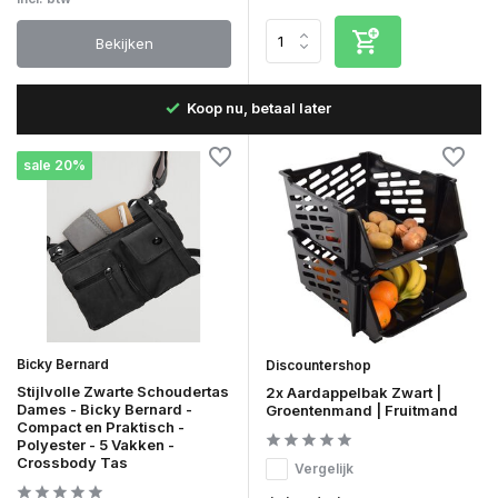
Bekijken
B
Snelle levering in Nederland & België
sale 20%
Bicky Bernard
Discountershop
Stijlvolle Zwarte Schoudertas
2x Aardappelbak Zwart |
Dames - Bicky Bernard -
Groentenmand | Fruitmand
Compact en Praktisch -
Polyester - 5 Vakken -
Crossbody Tas
Vergelijk