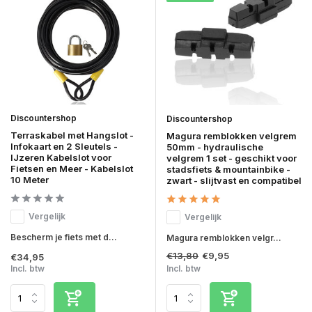
Discountershop
Discountershop
Terraskabel met Hangslot -
Magura remblokken velgrem
Infokaart en 2 Sleutels -
50mm - hydraulische
IJzeren Kabelslot voor
velgrem 1 set - geschikt voor
Fietsen en Meer - Kabelslot
stadsfiets & mountainbike -
10 Meter
zwart - slijtvast en compatibel
Vergelijk
Vergelijk
Bescherm je fiets met d...
Magura remblokken velgr...
€13,80
€9,95
€34,95
Incl. btw
Incl. btw