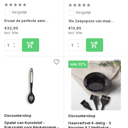
Vergelijk
Vergelijk
Ervaar de perfecte aanv...
10x Zeepspons van staal...
€32,95
€13,85
Incl. btw
Incl. btw
sale 22%
Discountershop
Discountershop
Spatel van Kunststof -
Haarverfset 4-delig - 3
Bakspatel voor Keukengerei -
Kwasten & 1 Verfbakje -