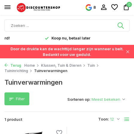
0
8
verd!
Koop nu, betaal later
Door de drukte kan de wachttijd langer zijn wanneer u belt.
Bedankt voor uw geduld.
Terug
Home
Klussen, Tuin & Dieren
Tuin
Tuininrichting
Tuinverwarmingen
Tuinverwarmingen
Filter
Sorteren op:
Toon:
1 product