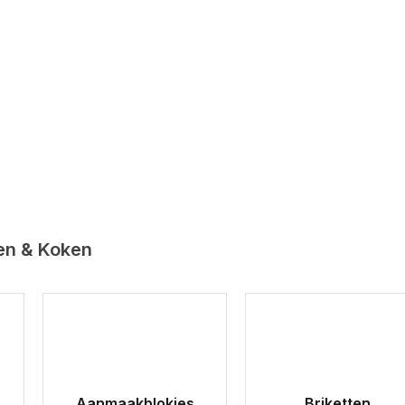
en & Koken
Aanmaakblokjes
Briketten