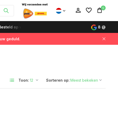
0
esteld op werkdagen vóór 12:00 uur, de volgende dag gelever
8
@
 uw geduld.
Account aanmaken
Account aanmaken
Toon:
Sorteren op: