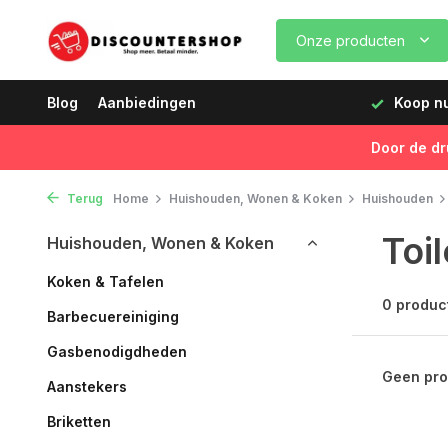
Onze producten
dagen vóór 12:00 uur, de volgende dag geleverd!
Blog
Aanbiedingen
Koop nu,
Door de dr
Terug
Home
Huishouden, Wonen & Koken
Huishouden
Toi
Huishouden, Wonen & Koken
Koken & Tafelen
0 produc
Barbecuereiniging
Gasbenodigdheden
Geen pro
Aanstekers
Briketten