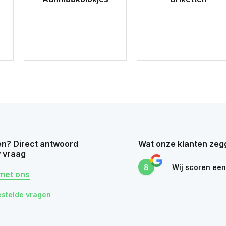
n? Direct antwoord
Wat onze klanten zeg
 vraag
8
Wij scoren ee
met ons
estelde vragen