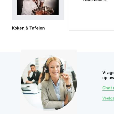
Koken & Tafelen
Vrage
op uw
Chat 
Veelg