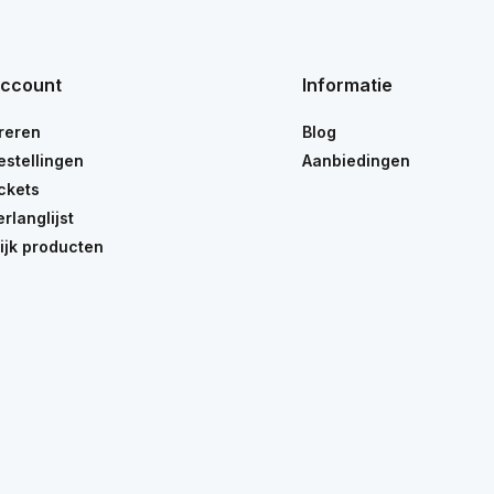
account
Informatie
reren
Blog
estellingen
Aanbiedingen
ickets
erlanglijst
ijk producten