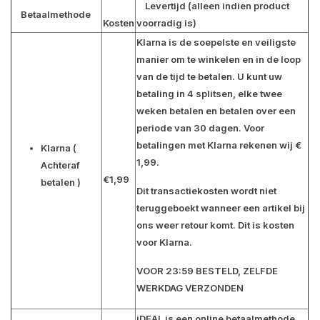
Levertijd (alleen indien product
Betaalmethode
Kosten
voorradig is)
Klarna is de soepelste en veiligste
manier om te winkelen en in de loop
van de tijd te betalen. U kunt uw
betaling in 4 splitsen, elke twee
weken betalen en betalen over een
periode van 30 dagen. Voor
betalingen met Klarna rekenen wij €
Klarna
(
1,99.
Achteraf
€1,99
betalen )
Dit transactiekosten wordt niet
teruggeboekt wanneer een artikel bij
ons weer retour komt. Dit is kosten
voor Klarna.
VOOR 23:59 BESTELD, ZELFDE
WERKDAG VERZONDEN
iDEAL is een online betaalmethode