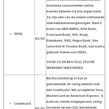
waarmee consumenten online
kunnen betalen via hun eigen bank.
Ze zijn een van de meest vertrouwde
internetbankieromgevingen. Bent u
klant van
ABN AMRO, ASN Bank,
iDEAL
Friesland Bank, ING, Knab,
€0,00
Rabobank, SNS, Regio Bank, Van
Lanschot of Triodos Bank
, dan kunt u
gebruik maken van iDEAL.
VOOR 23:59 BESTELD, ZELFDE
WERKDAG VERZONDEN
Bij Discountshop.nl kun je
gemakkelijk en veilig betalen met
een creditcard. Wij accepteren
Visa,
MasterCard en American Express
. U
kunt uw creditcardgegevens veilig
Creditcard
invoeren op een SSL-beveiligde
€0,00