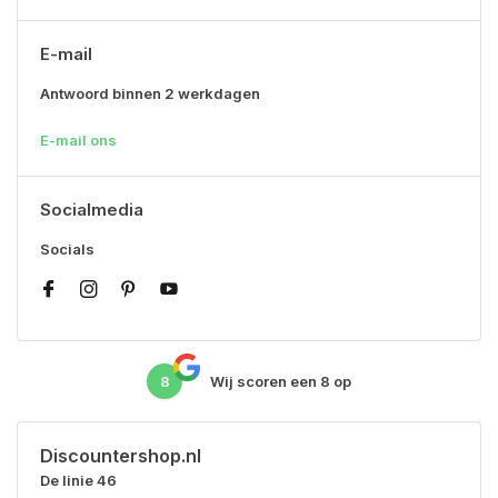
E-mail
Antwoord binnen 2 werkdagen
E-mail ons
Socialmedia
Socials
8
Wij scoren een
8
op
Discountershop.nl
De linie 46