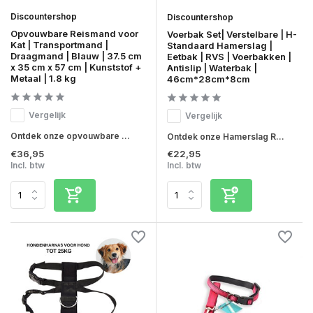
Discountershop
Discountershop
Opvouwbare Reismand voor
Voerbak Set| Verstelbare | H-
Kat | Transportmand |
Standaard Hamerslag |
Draagmand | Blauw | 37.5 cm
Eetbak | RVS | Voerbakken |
x 35 cm x 57 cm | Kunststof +
Antislip | Waterbak |
Metaal | 1.8 kg
46cm*28cm*8cm
Vergelijk
Vergelijk
Ontdek onze opvouwbare ...
Ontdek onze Hamerslag R...
€36,95
€22,95
Incl. btw
Incl. btw