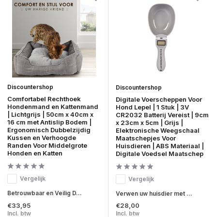
Discountershop
Discountershop
Comfortabel Rechthoek
Digitale Voerscheppen Voor
Hondenmand en Kattenmand
Hond Lepel | 1 Stuk | 3V
| Lichtgrijs | 50cm x 40cm x
CR2032 Batterij Vereist | 9cm
16 cm met Antislip Bodem |
x 23cm x 5cm | Grijs |
Ergonomisch Dubbelzijdig
Elektronische Weegschaal
Kussen en Verhoogde
Maatschepjes Voor
Randen Voor Middelgrote
Huisdieren | ABS Materiaal |
Honden en Katten
Digitale Voedsel Maatschep
Vergelijk
Vergelijk
Betrouwbaar en Veilig D...
Verwen uw huisdier met ...
€33,95
€28,00
Incl. btw
Incl. btw