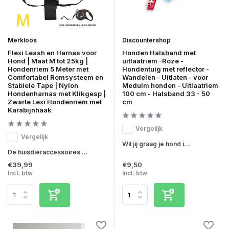
Merkloos
Discountershop
Flexi Leash en Harnas voor
Honden Halsband met
Hond | Maat M tot 25kg |
uitlaatriem -Roze -
Hondenriem 5 Meter met
Hondentuig met reflector -
Comfortabel Remsysteem en
Wandelen - Uitlaten - voor
Stabiele Tape | Nylon
Meduim honden - Uitlaatriem
Hondenharnas met Klikgesp |
100 cm - Halsband 33 - 50
Zwarte Lexi Hondenriem met
cm
Karabijnhaak
Vergelijk
Vergelijk
Wil jij graag je hond i...
De huisdieraccessoires ...
€39,99
€9,50
Incl. btw
Incl. btw