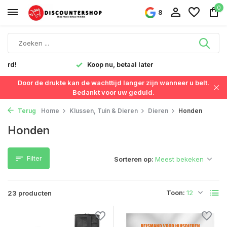
0
8
Snelle levering in Nederland & België
Door de drukte kan de wachttijd langer zijn wanneer u belt.
Bedankt voor uw geduld.
Terug
Home
Klussen, Tuin & Dieren
Dieren
Honden
Honden
Filter
Sorteren op:
Toon:
23 producten