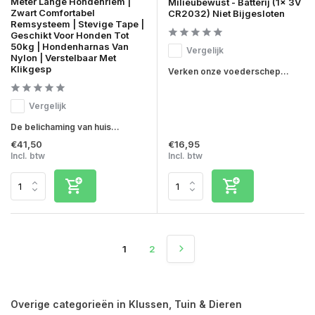
Meter Lange Hondenriem |
Milieubewust - Batterij (1x 3V
Zwart Comfortabel
CR2032) Niet Bijgesloten
Remsysteem | Stevige Tape |
Geschikt Voor Honden Tot
50kg | Hondenharnas Van
Vergelijk
Nylon | Verstelbaar Met
Klikgesp
Verken onze voederschep...
Vergelijk
De belichaming van huis...
€41,50
€16,95
Incl. btw
Incl. btw
1
2
Overige categorieën in Klussen, Tuin & Dieren