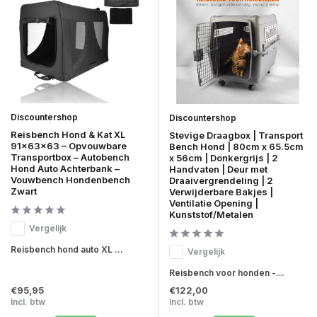
Discountershop
Discountershop
Reisbench Hond & Kat XL
Stevige Draagbox | Transport
91x63x63 – Opvouwbare
Bench Hond | 80cm x 65.5cm
Transportbox – Autobench
x 56cm | Donkergrijs | 2
Hond Auto Achterbank –
Handvaten | Deur met
Vouwbench Hondenbench
Draaivergrendeling | 2
Zwart
Verwijderbare Bakjes |
Ventilatie Opening |
Kunststof/Metalen
Vergelijk
Reisbench hond auto XL ...
Vergelijk
Reisbench voor honden -...
€95,95
€122,00
Incl. btw
Incl. btw