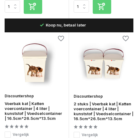
B
Snelle levering in Nederland & België
Discountershop
Discountershop
Voerbak kat | Katten
2 stuks | Voerbak kat | Katten
voercontainer | 4 liter |
voercontainer | 4 liter |
kunststof | Voedselcontainer
kunststof | Voedselcontainer |
| 16.5cm*26.5cm*13.5cm
16.5cm*26.5cm*13.5cm
Vergelijk
Vergelijk