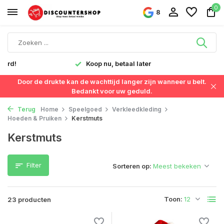
0
8
Snelle levering in Nederland & België
Door de drukte kan de wachttijd langer zijn wanneer u belt.
Bedankt voor uw geduld.
Terug
Home
Speelgoed
Verkleedkleding
Hoeden & Pruiken
Kerstmuts
Kerstmuts
Filter
Sorteren op:
Toon:
23 producten