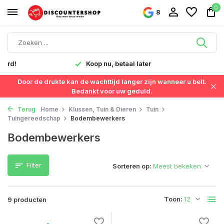
0
8
verd!
Koop nu, betaal later
Door de drukte kan de wachttijd langer zijn wanneer u belt.
Bedankt voor uw geduld.
Terug
Home
Klussen, Tuin & Dieren
Tuin
Tuingereedschap
Bodembewerkers
Bodembewerkers
Filter
Sorteren op:
Toon:
9 producten