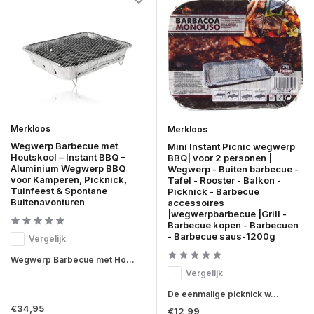
Merkloos
Merkloos
Wegwerp Barbecue met
Mini Instant Picnic wegwerp
Houtskool – Instant BBQ –
BBQ| voor 2 personen |
Aluminium Wegwerp BBQ
Wegwerp - Buiten barbecue -
voor Kamperen, Picknick,
Tafel - Rooster - Balkon -
Tuinfeest & Spontane
Picknick - Barbecue
Buitenavonturen
accessoires
|wegwerpbarbecue |Grill -
Barbecue kopen - Barbecuen
- Barbecue saus-1200g
Vergelijk
Wegwerp Barbecue met Ho...
Vergelijk
De eenmalige picknick w...
€34,95
€12,99