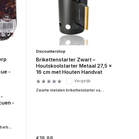
Discountershop
erp
Brikettenstarter Zwart –
Houtskoolstarter Metaal 27,5 x
ue -
16 cm met Houten Handvat
Vergelijk
Zwarte metalen brikettenstarter va...
 -
cuen -
barb...
€18,88