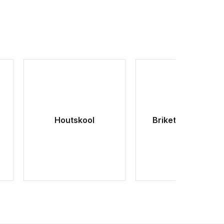
Houtskool
Brikettenstarters