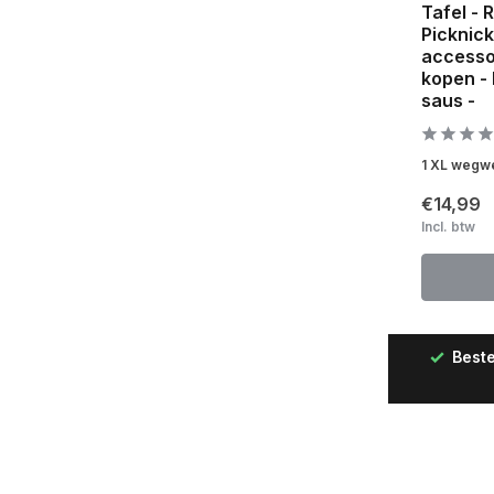
Tafel - 
Picknic
accessoi
kopen -
saus -
1 XL wegwer
€14,99
Incl. btw
Beste
Snelle levering in Nederland & België