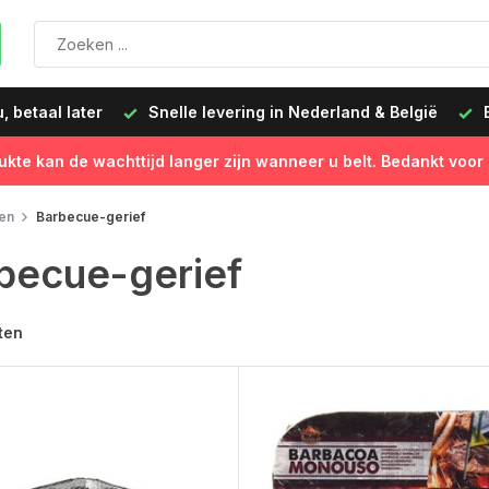
 betaal later
Snelle levering in Nederland & België
B
ukte kan de wachttijd langer zijn wanneer u belt. Bedankt voor
en
Barbecue-gerief
becue-gerief
ten