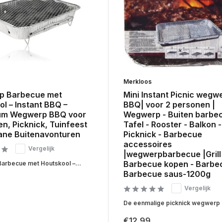
Merkloos
p Barbecue met
Mini Instant Picnic wegw
l – Instant BBQ –
BBQ| voor 2 personen |
um Wegwerp BBQ voor
Wegwerp - Buiten barbec
n, Picknick, Tuinfeest
Tafel - Rooster - Balkon -
ane Buitenavonturen
Picknick - Barbecue
accessoires
Vergelijk
|wegwerpbarbecue |Grill
Barbecue kopen - Barbe
rbecue met Houtskool –...
Barbecue saus-1200g
Vergelijk
De eenmalige picknick wegwerp 
€12,99