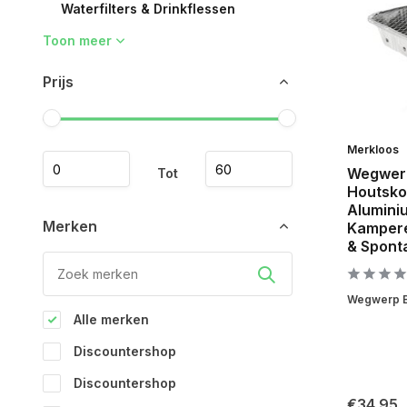
Waterfilters & Drinkflessen
Toon meer
Prijs
Merkloos
Wegwer
Tot
Houtskoo
Alumini
Merken
Kampere
& Spont
Wegwerp Ba
Alle merken
Discountershop
Discountershop
€34,95