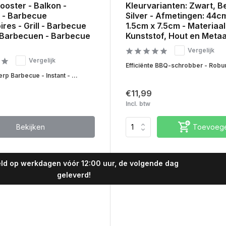
Rooster - Balkon -
Kleurvarianten: Zwart, B
k - Barbecue
Silver - Afmetingen: 44c
res - Grill - Barbecue
1.5cm x 7.5cm - Materiaal
 Barbecuen - Barbecue
Kunststof, Hout en Metaa
Vergelijk
Vergelijk
Efficiënte BBQ-schrobber - Robuu
p Barbecue - Instant - ...
€11,99
Incl. btw
Bekijken
Toevoeg
ld op werkdagen vóór 12:00 uur, de volgende dag
geleverd!