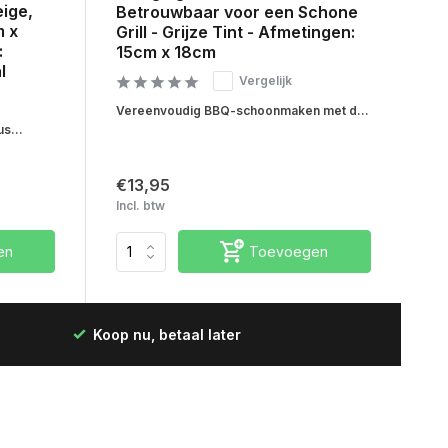
eige,
Betrouwbaar voor een Schone
m x
Grill - Grijze Tint - Afmetingen:
:
15cm x 18cm
l
Vergelijk
Vereenvoudig BBQ-schoonmaken met d...
s...
€13,95
Incl. btw
en
Toevoegen
Koop nu, betaal later