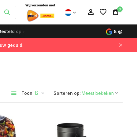
0
esteld op werkdagen vóór 12:00 uur, de volgende dag gelever
8
@
 uw geduld.
Account aanmaken
Account aanmaken
Toon:
Sorteren op: