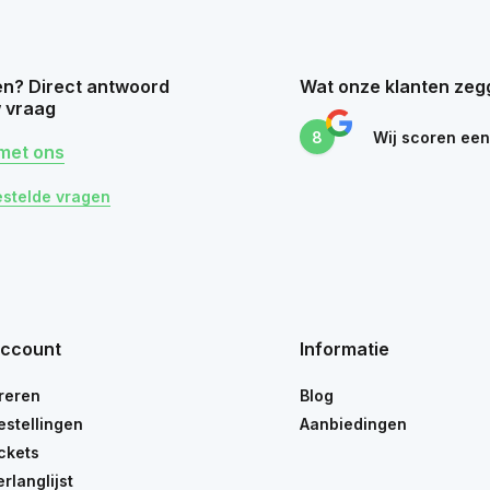
n? Direct antwoord
Wat onze klanten zeg
 vraag
8
Wij scoren ee
met ons
estelde vragen
account
Informatie
reren
Blog
estellingen
Aanbiedingen
ickets
erlanglijst