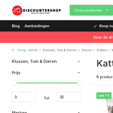
Onze producten
dagen vóór 12:00 uur, de volgende dag geleverd!
Blog
Aanbiedingen
Koop nu,
Door de dr
Terug
Home
Klussen, Tuin & Dieren
Dieren
Katten
Kat
Klussen, Tuin & Dieren
Prijs
6 produc
sale 7%
Tot
Merken