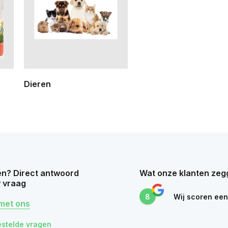
Dieren
n? Direct antwoord
Wat onze klanten zeg
 vraag
8
Wij scoren ee
met ons
estelde vragen