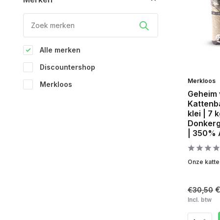
Alle merken
Discountershop
Merkloos
Merkloos
Geheim 
Kattenba
klei | 7
Donkerg
| 350% A
Onze katte
€
€30,50
Incl. btw