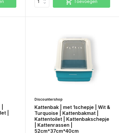
en
Toevoegen
Discountershop
 |
Kattenbak | met 1schepje | Wit &
et |
Turquoise | Kattenbakmat |
Kattentoilet | Kattenbakschepje
| Kattenrassen |
52cm*37cm*40cm