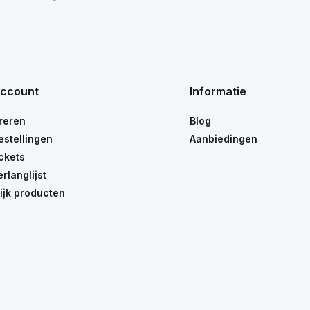
account
Informatie
reren
Blog
estellingen
Aanbiedingen
ickets
erlanglijst
ijk producten