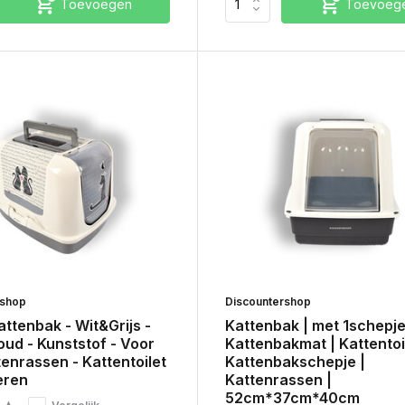
Toevoegen
Toevoeg
rshop
Discountershop
ttenbak - Wit&Grijs -
Kattenbak | met 1schepje
oud - Kunststof - Voor
Kattenbakmat | Kattentoil
tenrassen - Kattentoilet
Kattenbakschepje |
eren
Kattenrassen |
52cm*37cm*40cm