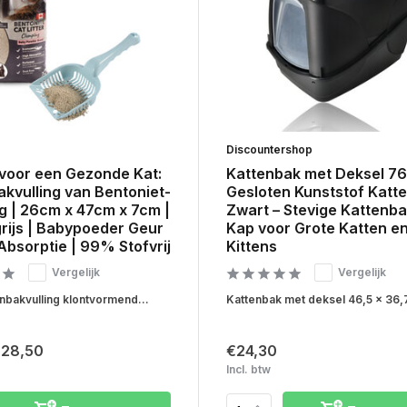
Discountershop
voor een Gezonde Kat:
Kattenbak met Deksel 76
kvulling van Bentoniet-
Gesloten Kunststof Katte
 kg | 26cm x 47cm x 7cm |
Zwart – Stevige Kattenb
rijs | Babypoeder Geur
Kap voor Grote Katten e
bsorptie | 99% Stofvrij
Kittens
Vergelijk
Vergelijk
nbakvulling klontvormend...
Kattenbak met deksel 46,5 x 36,7
28,50
€24,30
Incl. btw