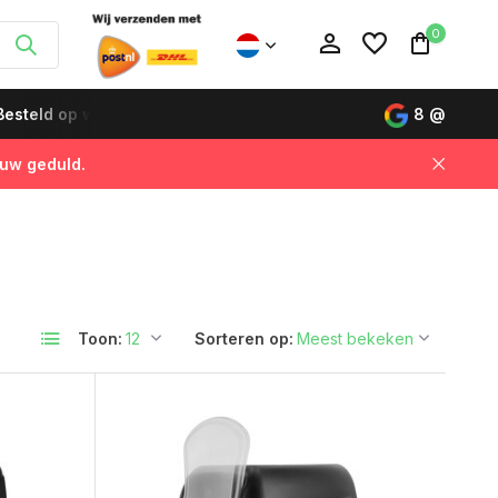
0
esteld op werkdagen vóór 12:00 uur, de volgende dag gelever
8
@
 uw geduld.
Account aanmaken
Account aanmaken
Toon:
Sorteren op: