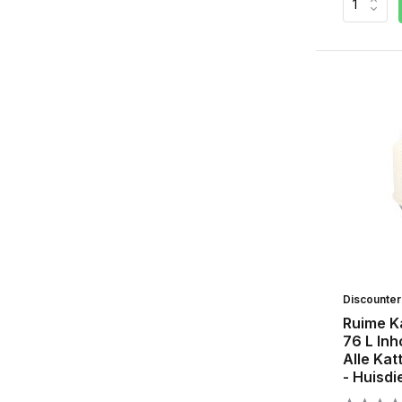
Discounte
Ruime Ka
76 L Inh
Alle Kat
- Huisdi