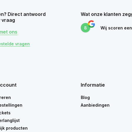
n? Direct antwoord
Wat onze klanten zeg
 vraag
8
Wij scoren ee
met ons
estelde vragen
account
Informatie
reren
Blog
estellingen
Aanbiedingen
ickets
erlanglijst
ijk producten