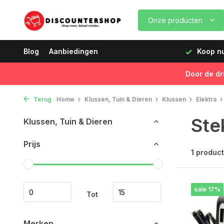
Onze producten
dagen vóór 12:00 uur, de volgende dag geleverd!
Blog
Aanbiedingen
Koop nu,
Door de dr
Terug
Home
Klussen, Tuin & Dieren
Klussen
Elektra
Ste
Klussen, Tuin & Dieren
Prijs
1 product
sale 17%
Tot
Merken