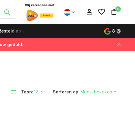
0
esteld op werkdagen vóór 12:00 uur, de volgende dag gelever
8
@
 uw geduld.
Account aanmaken
Account aanmaken
Toon:
Sorteren op: