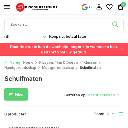
0
8
verd!
Koop nu, betaal later
Door de drukte kan de wachttijd langer zijn wanneer u belt.
Bedankt voor uw geduld.
Terug
Home
Klussen, Tuin & Dieren
Klussen
Handgereedschap
Meetgereedschap
Schuifmaten
Schuifmaten
Filter
Sorteren op:
Toon:
0 producten