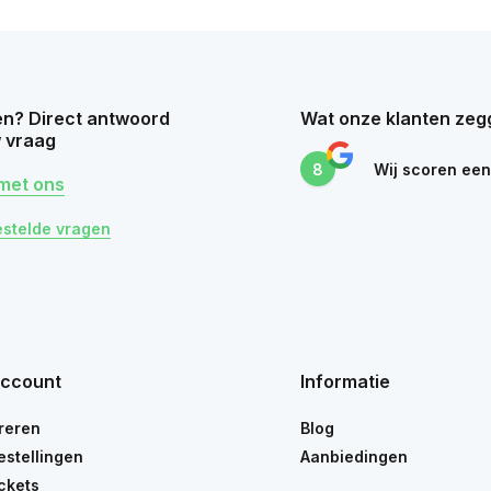
n? Direct antwoord
Wat onze klanten zeg
 vraag
8
Wij scoren ee
met ons
estelde vragen
account
Informatie
reren
Blog
estellingen
Aanbiedingen
ickets