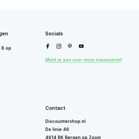
gen
Socials
n
8
op
Meld je aan voor onze nieuwsbrief
Contact
Discountershop.nl
De linie 46
4614 RK Bergen op Zoom