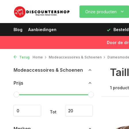
Onze producten
l later
Blog
Snelle levering in Nederland & België
Aanbiedingen
Besteld
Door de dr
Terug
Home
Modeaccessoires & Schoenen
Damesmod
Tai
Modeaccessoires & Schoenen
Prijs
1 product
Tot
Merken