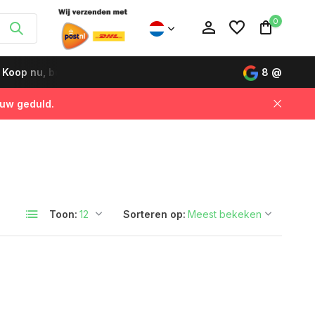
0
Koop nu, betaal later
Snelle levering in Nederland & Belg
8
@
 uw geduld.
Account aanmaken
Account aanmaken
Toon:
Sorteren op: