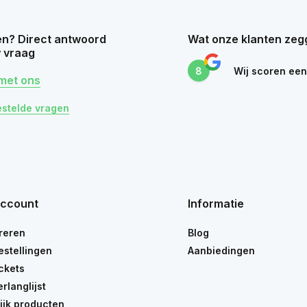
n? Direct antwoord
Wat onze klanten zeg
 vraag
8
Wij scoren ee
met ons
estelde vragen
account
Informatie
reren
Blog
estellingen
Aanbiedingen
ickets
erlanglijst
ijk producten