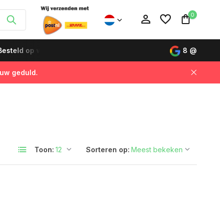
0
esteld op werkdagen vóór 12:00 uur, de volgende dag gelever
8
@
 uw geduld.
Account aanmaken
Account aanmaken
Toon:
Sorteren op: