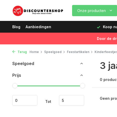
Onze producten
dagen vóór 12:00 uur, de volgende dag geleverd!
Blog
Aanbiedingen
Koop nu,
Door de dr
Terug
Home
Speelgoed
Feestartikelen
Kinderfeestje
3 ja
Speelgoed
Prijs
0 produc
Geen pro
Tot