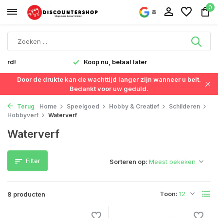
0
8
verd!
Koop nu, betaal later
Door de drukte kan de wachttijd langer zijn wanneer u belt.
Bedankt voor uw geduld.
Terug
Home
Speelgoed
Hobby & Creatief
Schilderen
Hobbyverf
Waterverf
Waterverf
Filter
Sorteren op:
Toon:
8 producten