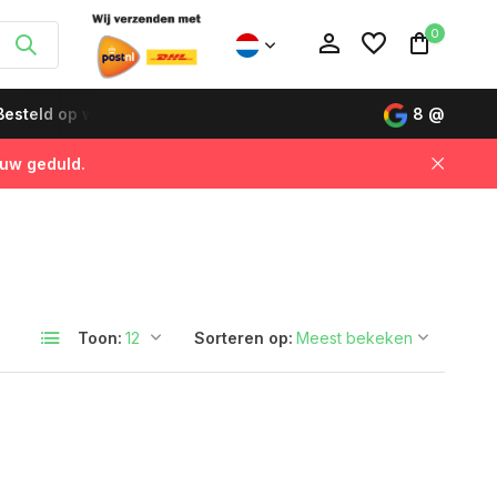
0
esteld op werkdagen vóór 12:00 uur, de volgende dag gelever
8
@
 uw geduld.
Account aanmaken
Account aanmaken
Toon:
Sorteren op: