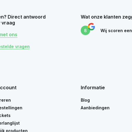
n? Direct antwoord
Wat onze klanten zeg
 vraag
8
Wij scoren ee
met ons
estelde vragen
account
Informatie
reren
Blog
estellingen
Aanbiedingen
ickets
erlanglijst
ijk producten