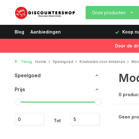
Onze producten
dagen vóór 12:00 uur, de volgende dag geleverd!
Blog
Aanbiedingen
Koop nu,
Door de dr
Terug
Home
Speelgoed
Knutselen voor kinderen
Mod
Mod
Speelgoed
Prijs
0 produc
Geen pro
Tot