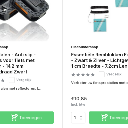
rshop
Discountershop
alen - Anti slip -
Essentiële Remblokken Fi
 voor fiets met
- Zwart & Zilver - Lichtge
r - 14.2 mm
1 cm Breedte - 7.2cm Len
draad Zwart
Vergelijk
Vergelijk
Verbeter uw fietsprestaties met d
alen met reflectoren. L...
€10,85
Incl. btw
Toevoegen
Toevoeg