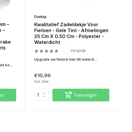
Dunlop
mm –
Kwalitatief Zadeldekje Voor
 –
Fietsen - Gele Tint - Afmetingen
25 Cm X 0.50 Cm - Polyester -
Brake
Waterdicht
ets
Vergelijk
Upgrade uw fietsrit met dit waterd...
t bo...
€10,99
Incl. btw
en
Toevoegen