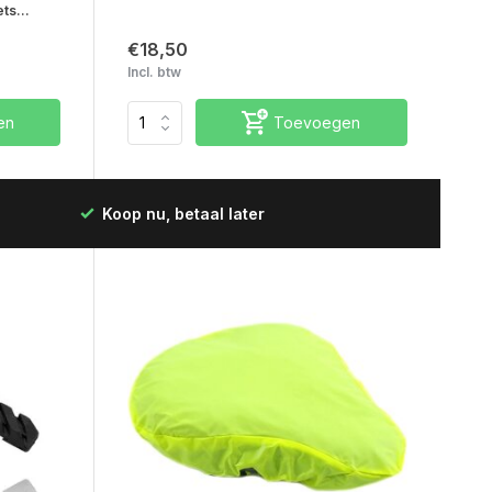
ts...
€18,50
Incl. btw
en
Toevoegen
Koop nu, betaal later