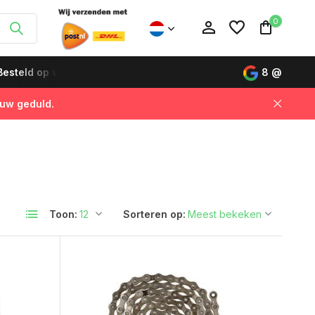
0
esteld op werkdagen vóór 12:00 uur, de volgende dag gelever
8
@
 uw geduld.
Account aanmaken
Account aanmaken
Toon:
Sorteren op: