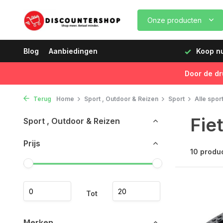
Onze producten
dagen vóór 12:00 uur, de volgende dag geleverd!
Blog
Aanbiedingen
Koop nu,
Door de dr
Terug
Home
Sport , Outdoor & Reizen
Sport
Alle spor
Fie
Sport , Outdoor & Reizen
Prijs
10 produ
Tot
Merken