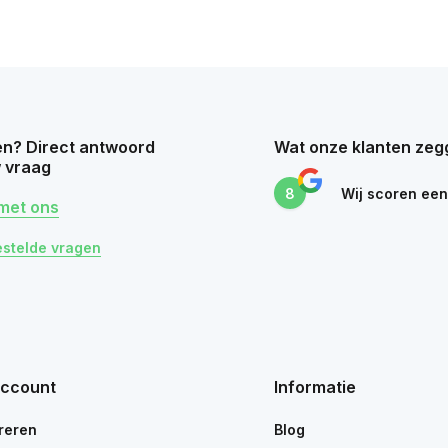
n? Direct antwoord
Wat onze klanten zeg
 vraag
8
Wij scoren ee
met ons
estelde vragen
account
Informatie
reren
Blog