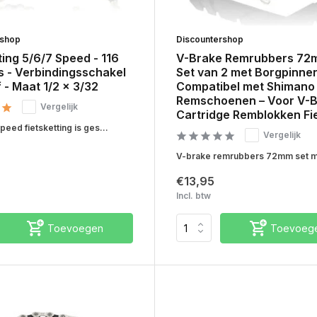
rshop
Discountershop
ting 5/6/7 Speed - 116
V-Brake Remrubbers 72
s - Verbindingsschakel
Set van 2 met Borgpinnen
f - Maat 1/2 x 3/32
Compatibel met Shimano
Remschoenen – Voor V-
Vergelijk
Cartridge Remblokken Fi
eed fietsketting is ges...
Vergelijk
V-brake remrubbers 72mm set me
€13,95
Incl. btw
Toevoegen
Toevoeg