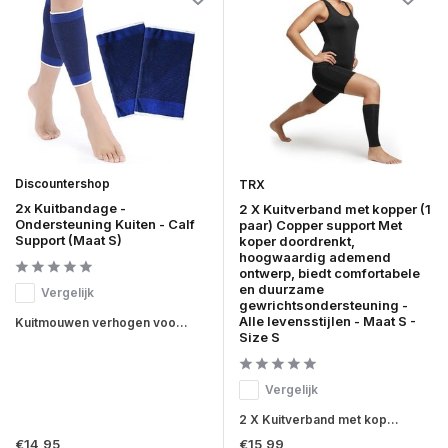
Discountershop
TRX
2x Kuitbandage -
2 X Kuitverband met kopper (1
Ondersteuning Kuiten - Calf
paar) Copper support Met
Support (Maat S)
koper doordrenkt,
hoogwaardig ademend
ontwerp, biedt comfortabele
en duurzame
Vergelijk
gewrichtsondersteuning -
Alle levensstijlen - Maat S -
Kuitmouwen verhogen voo...
Size S
Vergelijk
2 X Kuitverband met kop...
€14,95
€15,99