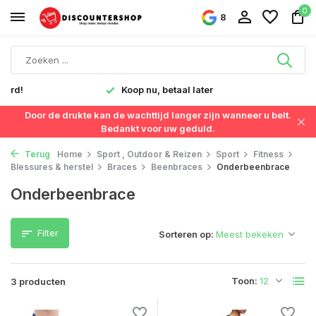
0
8
verd!
Koop nu, betaal later
Door de drukte kan de wachttijd langer zijn wanneer u belt.
Bedankt voor uw geduld.
Terug
Home
Sport , Outdoor & Reizen
Sport
Fitness
Blessures & herstel
Braces
Beenbraces
Onderbeenbrace
Onderbeenbrace
Filter
Sorteren op:
Toon:
3 producten