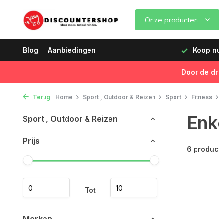
Onze producten
dagen vóór 12:00 uur, de volgende dag geleverd!
Blog
Aanbiedingen
Koop nu,
Door de dr
Terug
Home
Sport , Outdoor & Reizen
Sport
Fitness
Enk
Sport , Outdoor & Reizen
Prijs
6 produc
Tot
Merken