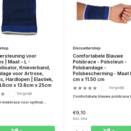
rshop
Discountershop
ersteuning voor
Comfortabele Blauwe
s | Maat – L -
Polsbrace - Polssteun -
ilisator, Knieverband,
Polsbandage -
dage voor Artrose,
Polsbescherming - Maat 
, Hardlopen | Elastiek,
cm x 11.50 cm
4.8cm x 13.8cm x 25cm
Vergelijk
Vergelijk
Comfortabele blauwe polsbrace b
n kniebrace voor optimal...
€9,10
Incl. btw