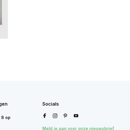
gen
Socials
n
8
op
Meld je aan voor onze nieuwsbrief