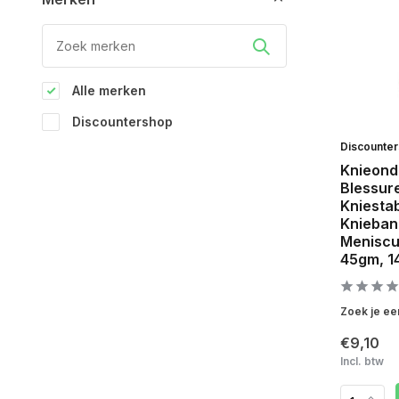
Alle merken
Discountershop
Discounte
Knieond
Blessure
Kniestab
Knieban
Meniscus
45gm, 1
Zoek je ee
€9,10
Incl. btw