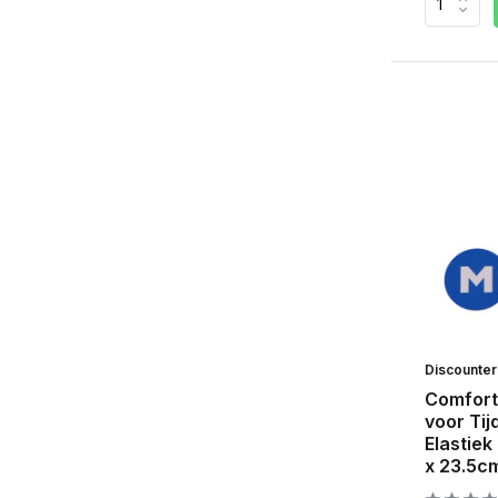
Discounte
Comfort
voor Tij
Elastiek
x 23.5c