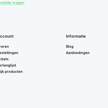
estelde vragen
account
Informatie
reren
Blog
estellingen
Aanbiedingen
ickets
erlanglijst
ijk producten