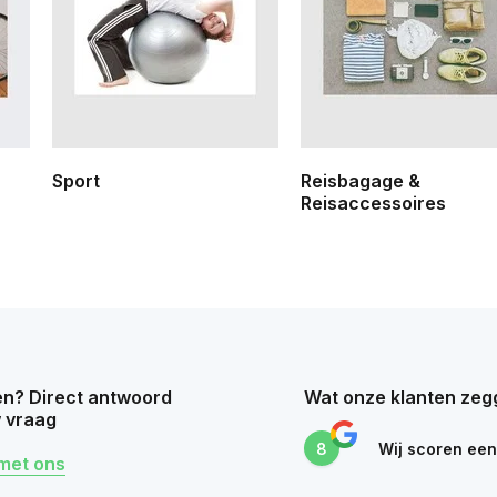
Sport
Reisbagage &
Reisaccessoires
n? Direct antwoord
Wat onze klanten zeg
 vraag
8
Wij scoren ee
met ons