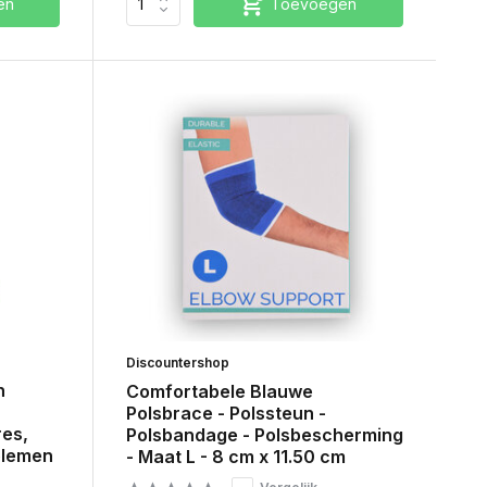
en
Toevoegen
Discountershop
n
Comfortabele Blauwe
Polsbrace - Polssteun -
res,
Polsbandage - Polsbescherming
blemen
- Maat L - 8 cm x 11.50 cm