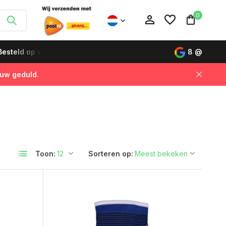
0
esteld op werkdagen vóór 12:00 uur, de volgende dag gelever
8
@
 uw geduld.
Account aanmaken
Account aanmaken
Toon:
Sorteren op: