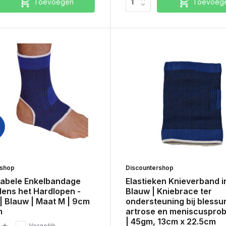
Toevoegen
Toevoeg
rshop
Discountershop
abele Enkelbandage
Elastieken Knieverband i
dens het Hardlopen -
Blauw | Kniebrace ter
 | Blauw | Maat M | 9cm
ondersteuning bij blessu
m
artrose en meniscuspro
| 45gm, 13cm x 22.5cm
Vergelijk