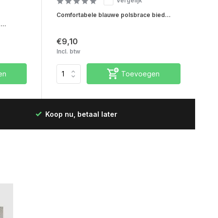
Vergelijk
Comfortabele blauwe polsbrace bied...
...
€9,10
Incl. btw
en
Toevoegen
Koop nu, betaal later