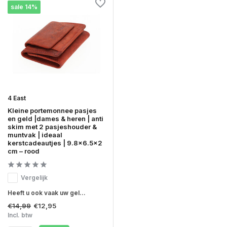
sale 14%
4 East
Kleine portemonnee pasjes
en geld |dames & heren | anti
skim met 2 pasjeshouder &
muntvak | ideaal
kerstcadeautjes | 9.8x6.5x2
cm – rood
Vergelijk
Heeft u ook vaak uw gel...
€14,99
€12,95
Incl. btw