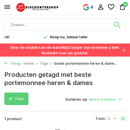
0
8
verd!
Koop nu, betaal later
Door de drukte kan de wachttijd langer zijn wanneer u belt.
Bedankt voor uw geduld.
Terug
Home
Tags
beste portemonnee heren & dame...
Producten getagd met beste
portemonnee heren & dames
Filter
Sorteren op:
Toon:
1 product