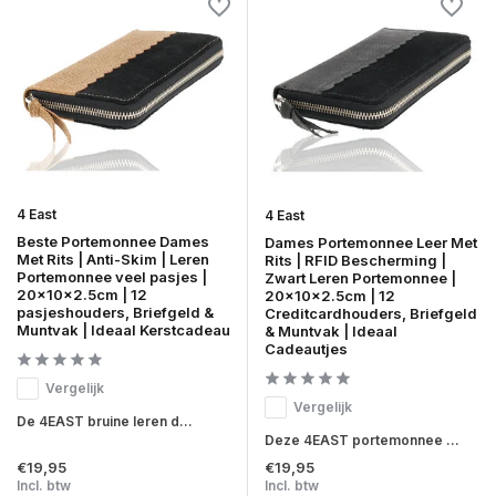
4 East
4 East
Beste Portemonnee Dames
Dames Portemonnee Leer Met
Met Rits | Anti-Skim | Leren
Rits | RFID Bescherming |
Portemonnee veel pasjes |
Zwart Leren Portemonnee |
20x10x2.5cm | 12
20x10x2.5cm | 12
pasjeshouders, Briefgeld &
Creditcardhouders, Briefgeld
Muntvak | Ideaal Kerstcadeau
& Muntvak | Ideaal
Cadeautjes
Vergelijk
Vergelijk
De 4EAST bruine leren d...
Deze 4EAST portemonnee ...
€19,95
€19,95
Incl. btw
Incl. btw