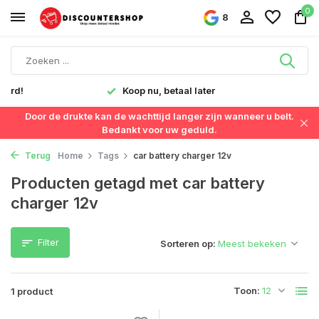
0
8
verd!
Koop nu, betaal later
Door de drukte kan de wachttijd langer zijn wanneer u belt.
Bedankt voor uw geduld.
Terug
Home
Tags
car battery charger 12v
Producten getagd met car battery
charger 12v
Filter
Sorteren op:
Toon:
1 product