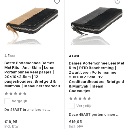
4 East
4 East
Beste Portemonnee Dames
Dames Portemonnee Leer Met
Met Rits | Anti-Skim | Leren
Rits | RFID Bescherming |
Portemonnee veel pasjes |
Zwart Leren Portemonnee |
20x10x2.5cm | 12
20x10x2.5cm | 12
pasjeshouders, Briefgeld &
Creditcardhouders, Briefgeld
Muntvak | Ideaal Kerstcadeau
& Muntvak | Ideaal
Cadeautjes
Vergelijk
Vergelijk
De 4EAST bruine leren d...
Deze 4EAST portemonnee ...
€19,95
€19,95
Incl. btw
Incl. btw