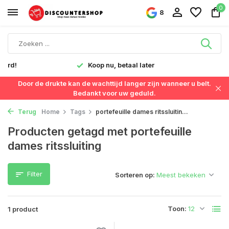
0
8
verd!
Koop nu, betaal later
Door de drukte kan de wachttijd langer zijn wanneer u belt.
Bedankt voor uw geduld.
Terug
Home
Tags
portefeuille dames ritssluitin...
Producten getagd met portefeuille
dames ritssluiting
Filter
Sorteren op:
Toon:
1 product