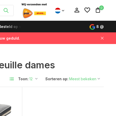
0
esteld op werkdagen vóór 12:00 uur, de volgende dag gelever
8
@
 uw geduld.
Account aanmaken
Account aanmaken
euille dames
Toon:
Sorteren op: