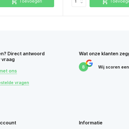
Toevoegen
Toevoeg
n? Direct antwoord
Wat onze klanten zeg
 vraag
8
Wij scoren ee
met ons
estelde vragen
account
Informatie