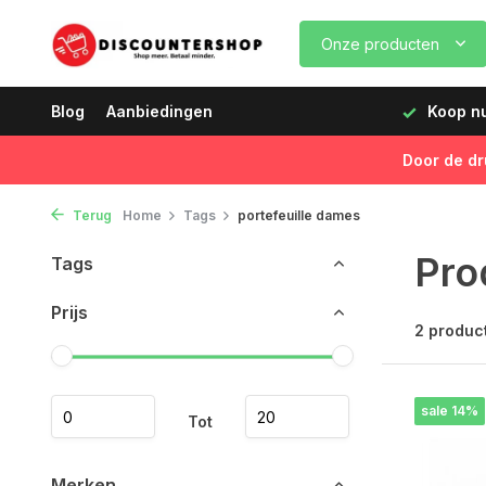
Onze producten
dagen vóór 12:00 uur, de volgende dag geleverd!
Blog
Aanbiedingen
Koop nu,
Door de dr
Terug
Home
Tags
portefeuille dames
Pro
Tags
Prijs
2 produc
sale 14%
Tot
Merken