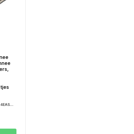
nee
onnee
ers,
tjes
4EAS...