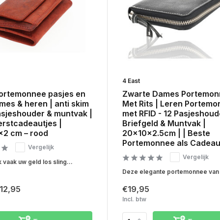
4 East
portemonnee pasjes en
Zwarte Dames Portemon
mes & heren | anti skim
Met Rits | Leren Portem
asjeshouder & muntvak |
met RFID - 12 Pasjeshoud
erstcadeautjes |
Briefgeld & Muntvak |
x2 cm – rood
20x10x2.5cm | | Beste
Portemonnee als Cadeau
Vergelijk
Vergelijk
 vaak uw geld los sling...
Deze elegante portemonnee van 
12,95
€19,95
Incl. btw