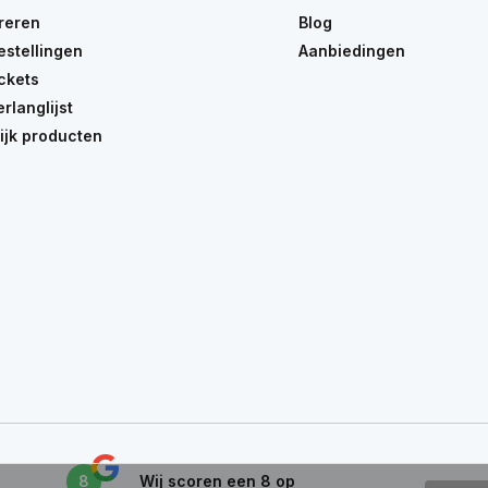
reren
Blog
estellingen
Aanbiedingen
ickets
erlanglijst
ijk producten
8
Wij scoren een
8
op