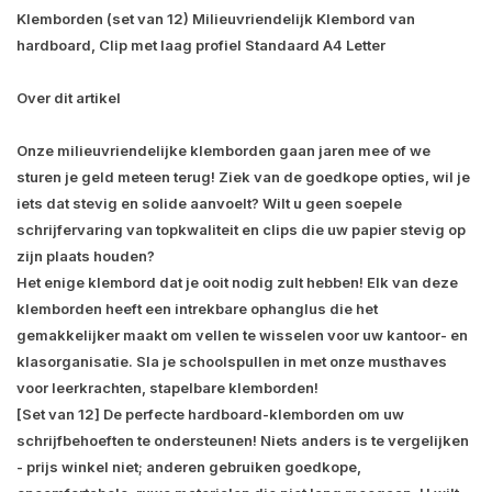
Klemborden (set van 12) Milieuvriendelijk Klembord van
hardboard, Clip met laag profiel Standaard A4 Letter
Over dit artikel
Onze milieuvriendelijke klemborden gaan jaren mee of we
sturen je geld meteen terug! Ziek van de goedkope opties, wil je
iets dat stevig en solide aanvoelt? Wilt u geen soepele
schrijfervaring van topkwaliteit en clips die uw papier stevig op
zijn plaats houden?
Het enige klembord dat je ooit nodig zult hebben! Elk van deze
klemborden heeft een intrekbare ophanglus die het
gemakkelijker maakt om vellen te wisselen voor uw kantoor- en
klasorganisatie. Sla je schoolspullen in met onze musthaves
voor leerkrachten, stapelbare klemborden!
[Set van 12] De perfecte hardboard-klemborden om uw
schrijfbehoeften te ondersteunen! Niets anders is te vergelijken
- prijs winkel niet; anderen gebruiken goedkope,