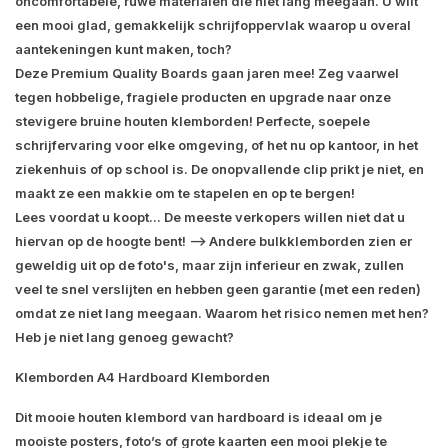
oncomfortabele, ruwe materialen die niet lang meegaan. U wilt
een mooi glad, gemakkelijk schrijfoppervlak waarop u overal
aantekeningen kunt maken, toch?
Deze Premium Quality Boards gaan jaren mee! Zeg vaarwel
tegen hobbelige, fragiele producten en upgrade naar onze
stevigere bruine houten klemborden! Perfecte, soepele
schrijfervaring voor elke omgeving, of het nu op kantoor, in het
ziekenhuis of op school is. De onopvallende clip prikt je niet, en
maakt ze een makkie om te stapelen en op te bergen!
Lees voordat u koopt... De meeste verkopers willen niet dat u
hiervan op de hoogte bent! --> Andere bulkklemborden zien er
geweldig uit op de foto's, maar zijn inferieur en zwak, zullen
veel te snel verslijten en hebben geen garantie (met een reden)
omdat ze niet lang meegaan. Waarom het risico nemen met hen?
Heb je niet lang genoeg gewacht?
Klemborden A4 Hardboard Klemborden
Dit mooie houten klembord van hardboard is ideaal om je
mooiste posters, foto’s of grote kaarten een mooi plekje te