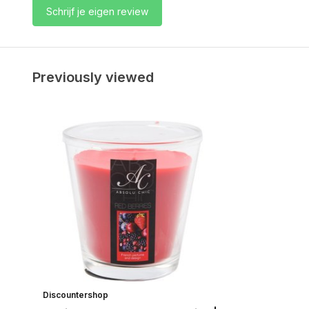
Schrijf je eigen review
Previously viewed
Discountershop