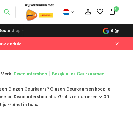
0
esteld op werkdagen vóór 12:00 uur, de volgende dag gelever
8
@
 uw geduld.
Account aanmaken
Account aanmaken
Merk:
Discountershop
Bekijk alles Geurkaarsen
een Glazen Geurkaars? Glazen Geurkaarsen koop je
ine bij Discountershop.nl ✓ Gratis retourneren ✓ 30
jd ✓ Snel in huis.