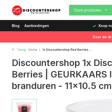
Onze producten
dagen vóór 12:00 uur, de volgende dag geleverd!
Blog
Aanbiedingen
Koop nu,
Door de dr
Terug
Home
1x Discountershop Red Berries ...
Discountershop 1x Dis
Berries | GEURKAARS 
branduren - 11x10.5 cm