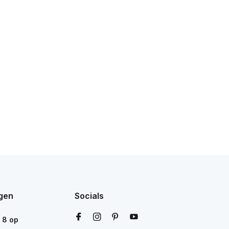
gen
Socials
n
8
op