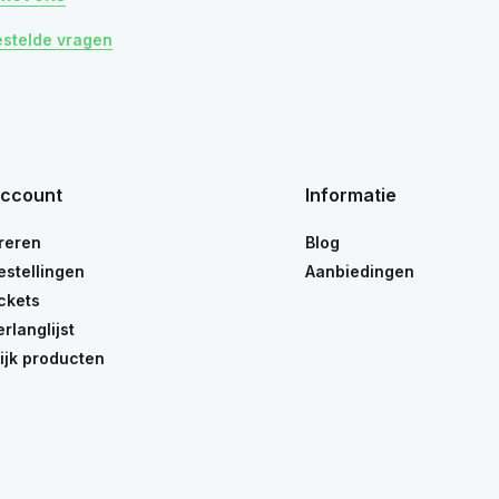
estelde vragen
account
Informatie
reren
Blog
estellingen
Aanbiedingen
ickets
erlanglijst
ijk producten