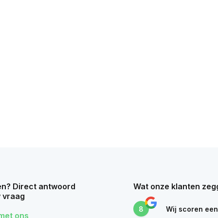
n? Direct antwoord
Wat onze klanten zeg
 vraag
8
Wij scoren ee
met ons