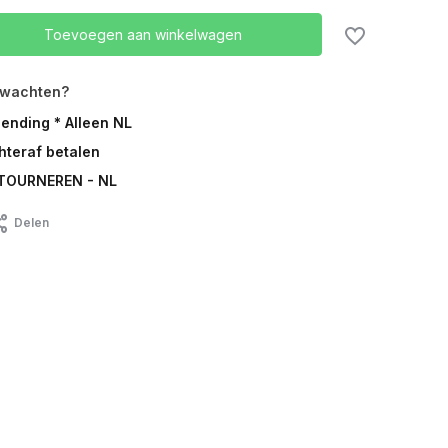
Toevoegen aan winkelwagen
rwachten?
zending * Alleen NL
chteraf betalen
TOURNEREN - NL
Delen