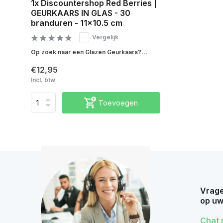
1x Discountershop Red Berries |
GEURKAARS IN GLAS - 30
branduren - 11x10.5 cm
Vergelijk
Op zoek naar een Glazen Geurkaars?...
€12,95
Incl. btw
Toevoegen
Vrage
op uw
Chat 