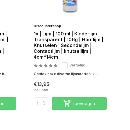
Discountershop
Di
jm |
1x | Lijm | 100 ml | Kinderlijm |
Se
ml |
Transparent | 106g | Houtlijm |
Tr
Knutselen | Secondelijm |
Ho
 |
Contactlijm | knutsellijm |
Se
4cm*14cm
kn
Vergelijk
 k...
Ontdek onze diverse lijmsoorten: k...
Ont
€13,95
€1
Incl. btw
Inc
en
Toevoegen