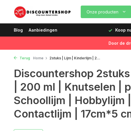
Onze producten
dagen vóór 12:00 uur, de volgende dag geleverd!
Blog
Aanbiedingen
Koop nu,
Door de dr
Terug
Home
2stuks | Lijm | Kinderlijm | 2...
Discountershop 2stuks |
| 200 ml | Knutselen | 
Schoollijm | Hobbylijm 
Contactlijm | 17cm*5 