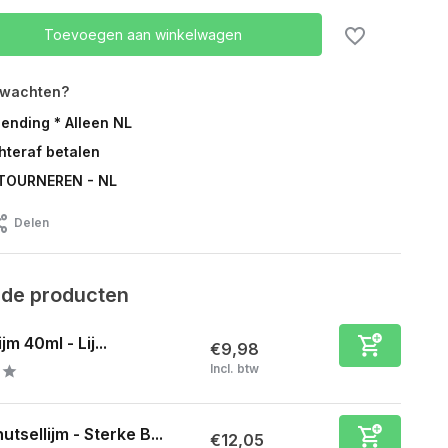
Toevoegen aan winkelwagen
rwachten?
zending * Alleen NL
chteraf betalen
TOURNEREN - NL
Delen
rde producten
jm 40ml - Lij...
€9,98
Incl. btw
utsellijm - Sterke B...
€12,05