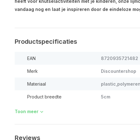
heeft voor knutselactiviteiten met je kinderen, onze lijmc
vandaag nog en laat je inspireren door de eindeloze mo
Productspecificaties
EAN
8720935721482
Merk
Discountershop
Materiaal
plastic,polymere
Product breedte
5cm
Toon meer
Reviews