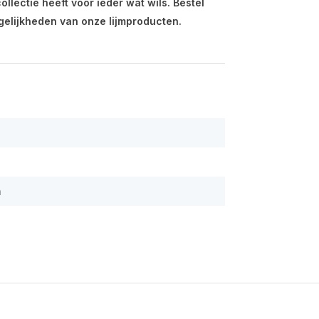
ollectie heeft voor ieder wat wils. Bestel
gelijkheden van onze lijmproducten.
n