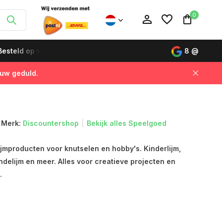
0
esteld op werkdagen vóór 12:00 uur, de volgende dag gelever
8
@
 uw geduld.
Account aanmaken
Account aanmaken
Merk:
Discountershop
Bekijk alles Speelgoed
jmproducten voor knutselen en hobby's. Kinderlijm,
ndelijm en meer. Alles voor creatieve projecten en
.