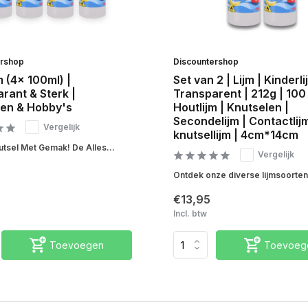
ershop
Discountershop
m (4x 100ml) |
Set van 2 | Lijm | Kinderli
rant & Sterk |
Transparent | 212g | 100 
len & Hobby's
Houtlijm | Knutselen |
Secondelijm | Contactlijm
Vergelijk
knutsellijm | 4cm*14cm
utsel Met Gemak! De Alles...
Vergelijk
Ontdek onze diverse lijmsoorten:
€13,95
Incl. btw
Toevoegen
Toevoeg