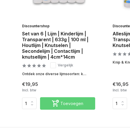
Discountershop
Discount
Set van 6 | Lijm | Kinderlijm |
Alleslij
|
Transparent | 633g | 100 ml |
Transpa
Houtlijm | Knutselen |
Knutse
Secondelijm | Contactlijm |
knutsellijm | 4cm*14cm
Knip & Kn
Vergelijk
Ontdek onze diverse lijmsoorten: k...
€19,95
€16,95
Incl. btw
Incl. btw
Toevoegen