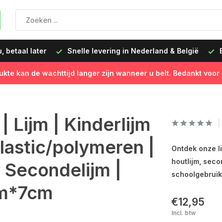
 betaal later
Snelle levering in Nederland & België
B
ukte kan de wachttijd langer zijn wanneer u belt. Bedankt voor
 Lijm | Kinderlijm
plastic/polymeren |
Ontdek onze li
houtlijm, seco
| Secondelijm |
schoolgebruik
cm*7cm
€12,95
Incl. btw